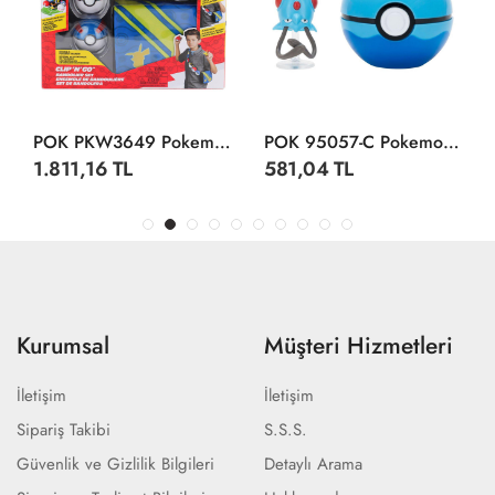
POK PKW3649 Pokemon Clip N Go Bandolier Büyük Set
POK 95057-C Pokemon Clip N Go Asorti
1.811,16 TL
581,04 TL
Kurumsal
Müşteri Hizmetleri
İletişim
İletişim
Sipariş Takibi
S.S.S.
Güvenlik ve Gizlilik Bilgileri
Detaylı Arama