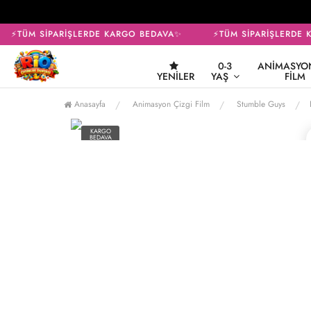
⚡TÜM SİPARİŞLERDE KARGO BEDAVA✨
⚡TÜM SİPARİŞLERDE K
0-3
ANIMASYON
YENILER
YAŞ
FILM
Anasayfa
Animasyon Çizgi Film
Stumble Guys
KARGO
BEDAVA