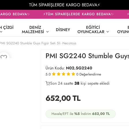
TÜM SİPARİŞLERDE KARGO BEDAVA⚡
ARGO BEDAVA✨
⚡TÜM SİPARİŞLERDE KARGO BEDAVA✨
⚡T
 ÇIZGI
DENIZ
EĞITICI
DISNEY
MALZEMESI
OYUNCAKLAR
OYUN
PMI SG2240 Stumble Guys Figür Seti 5li -Necotoys
PMI SG2240 Stumble Guys F
Ürün Kodu:
N02.SG2240
5.0
0
Değerlendirme
Son 24 saatte
26
40
9
kişi sepete ekledi
652,00
TL
Havale/EFT ile
%5
İndirim
652,00
TL