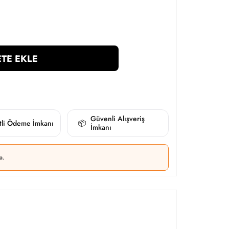
TE EKLE
Güvenli Alışveriş
itli Ödeme İmkanı
📦
İmkanı
a.