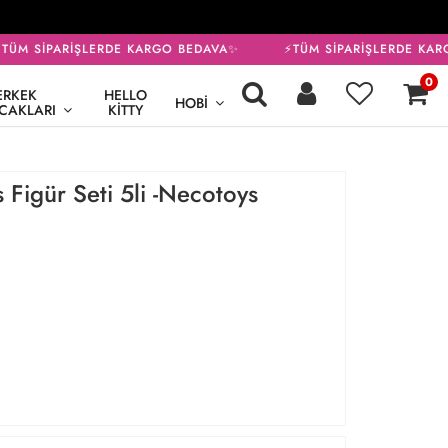
ÜM SİPARİŞLERDE KARGO BEDAVA✨
⚡TÜM SİPARİŞLERDE KARG
0
ERKEK
HELLO
HOBI
CAKLARI
KITTY
igür Seti 5li -Necotoys