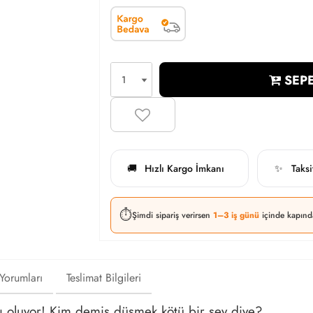
SEPE
Hızlı Kargo İmkanı
Taks
🚚
✨
⏱️
Şimdi sipariş verirsen
1–3 iş günü
içinde kapınd
 Yorumları
Teslimat Bilgileri
zı oluyor! Kim demiş düşmek kötü bir şey diye?