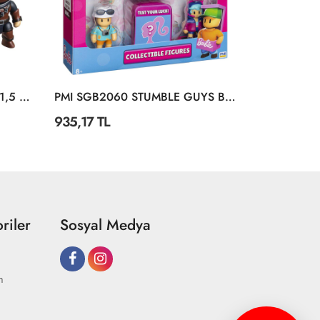
PMI SG6210 Stumble Guys 11,5 Cm Aksiyon Figür
PMI SGB2060 STUMBLE GUYS BARBIE FİGÜR 6LI SET
935,17 TL
580,50 TL
riler
Sosyal Medya
m