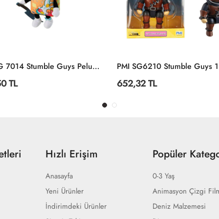
PMI SG 7014 Stumble Guys Peluş 20 Cm -Necotoys
0 TL
652,32 TL
tleri
Hızlı Erişim
Popüler Katego
Anasayfa
0-3 Yaş
Yeni Ürünler
Animasyon Çizgi Fil
İndirimdeki Ürünler
Deniz Malzemesi