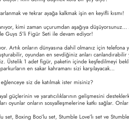
anmak ve tekrar ayağa kalkmak işin en keyifli kısmı!
lanıyor, kimi zaman uçurumdan aşağıya düşüyorsunuz…
 Guys 5’li Figür Seti ile devam ediyor!
yor. Artık onların dünyasına dahil olmanız için telefona ya
luşturabilir, oyundan en sevdiğiniz anları canlandırabili
iniz. Üstelik 1 adet figür, paketin içinde keşfedilmeyi b
e parkurların en sakar kahramanı sizi karşılayacak…
eğlenceye siz de katılmak ister misiniz?
yal güçlerinin ve yaratıcılıklarının gelişmesini destekler
arı oyunlar onların sosyalleşmelerine katkı sağlar. Onlar
lu set, Boxing Boo’lu set, Stumble Love’lı set ve Stumbl