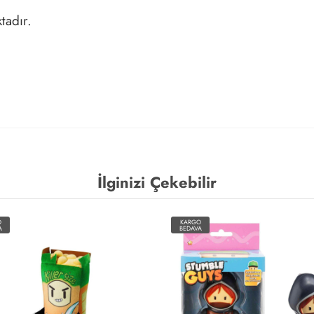
tadır.
İlginizi Çekebilir
O
KARGO
A
BEDAVA