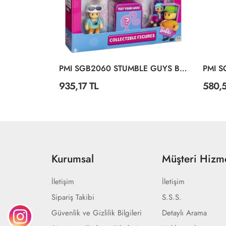
PMI SG6210 Stumble Guys 11,5 Cm Aksiyon Figür
PMI SGB2060 STUMBLE GUYS BARBIE FİGÜR 6LI SET
935,17 TL
580,5
Kurumsal
Müşteri Hizme
İletişim
İletişim
Sipariş Takibi
S.S.S.
Güvenlik ve Gizlilik Bilgileri
Detaylı Arama