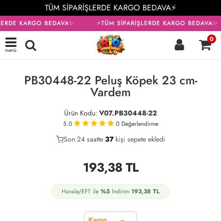
TÜM SİPARİŞLERDE KARGO BEDAVA⚡
LERDE KARGO BEDAVA✨
⚡TÜM SİPARİŞLERDE KARGO BEDAVA✨
0
menü
KARGO BEDAVA
PB30448-22 Peluş Köpek 23 cm-
Vardem
Ürün Kodu:
V07.PB30448-22
5.0
0
Değerlendirme
Son 24 saatte
20
37
15
kişi sepete ekledi
193,38
TL
Havale/EFT ile
%5
İndirim
193,38
TL