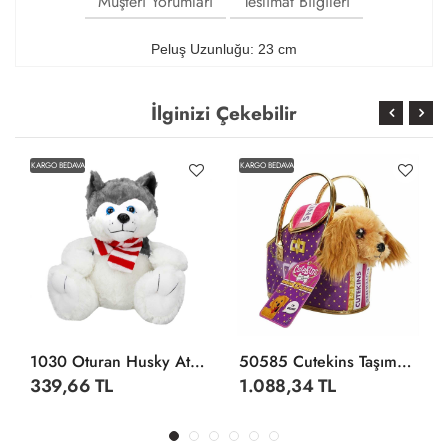
Müşteri Yorumları
Teslimat Bilgileri
Peluş Uzunluğu: 23 cm
İlginizi Çekebilir
KARGO BEDAVA
KARGO BEDAVA
1030 Oturan Husky Atkılı Köpek 30 Cm
50585 Cutekins Taşıma Çantalı Peluş Köpek -Sunman
339,66 TL
1.088,34 TL