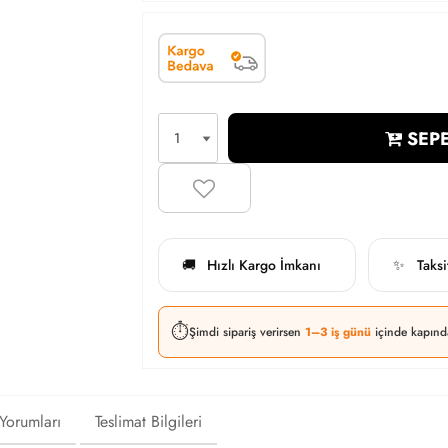
SEPE
Hızlı Kargo İmkanı
Taks
🚚
✨
⏱️
Şimdi sipariş verirsen
1–3 iş günü
içinde kapınd
 Yorumları
Teslimat Bilgileri