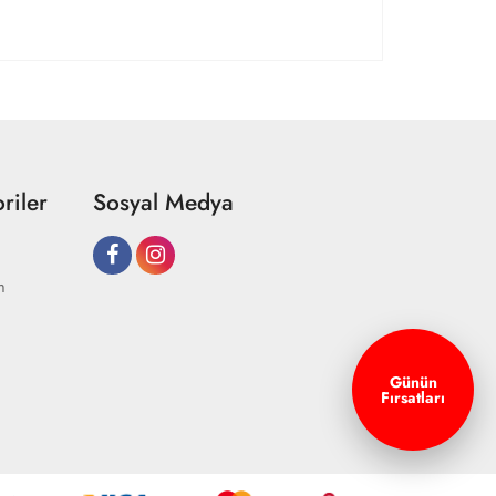
riler
Sosyal Medya
m
Günün
Fırsatları