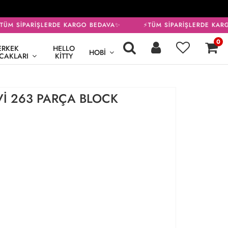
ÜM SİPARİŞLERDE KARGO BEDAVA✨
⚡TÜM SİPARİŞLERDE KARG
0
ERKEK
HELLO
HOBI
CAKLARI
KITTY
Vİ 263 PARÇA BLOCK