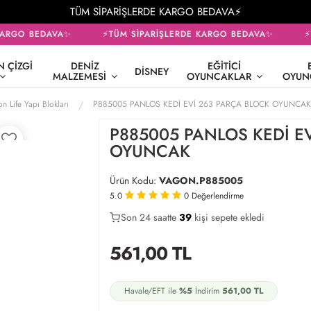
TÜM SİPARİŞLERDE KARGO BEDAVA⚡
ARGO BEDAVA✨
⚡TÜM SİPARİŞLERDE KARGO BEDAVA✨
⚡T
 ÇIZGI
DENIZ
EĞITICI
DISNEY
MALZEMESI
OYUNCAKLAR
OYUN
n Life Yapı Blokları
P885005 PANLOS KEDİ EVİ 263 PARÇA BLOCK OYUNCAK
P885005 PANLOS KEDİ E
OYUNCAK
Ürün Kodu:
VAGON.P885005
5.0
0
Değerlendirme
Son 24 saatte
22
39
17
kişi sepete ekledi
561,00
TL
Havale/EFT ile
%5
İndirim
561,00
TL