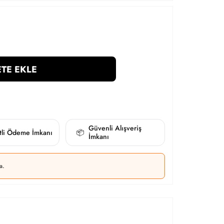
TE EKLE
Güvenli Alışveriş
itli Ödeme İmkanı
📦
İmkanı
a.