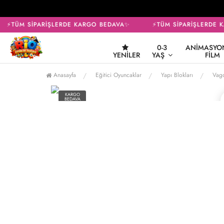
⚡TÜM SİPARİŞLERDE KARGO BEDAVA✨
⚡TÜM SİPARİŞLERDE K
0-3
ANIMASYON
YENILER
YAŞ
FILM
Anasayfa
Eğitici Oyuncaklar
Yapı Blokları
Vago
KARGO
BEDAVA