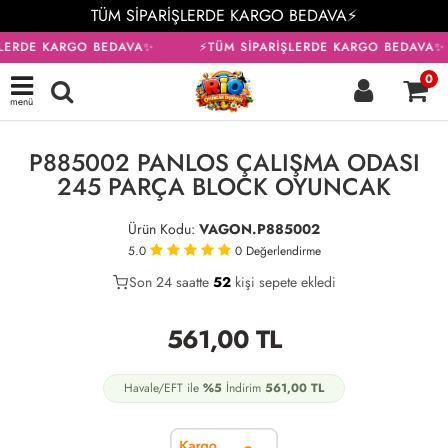
TÜM SİPARİŞLERDE KARGO BEDAVA⚡
ŞLERDE KARGO BEDAVA✨
⚡TÜM SİPARİŞLERDE KARGO BEDAVA✨
0
menü
KARGO BEDAVA
P885002 PANLOS ÇALIŞMA ODASI
245 PARÇA BLOCK OYUNCAK
Ürün Kodu:
VAGON.P885002
5.0
0
Değerlendirme
Son 24 saatte
40
52
14
kişi sepete ekledi
561,00
TL
Havale/EFT ile
%5
İndirim
561,00
TL