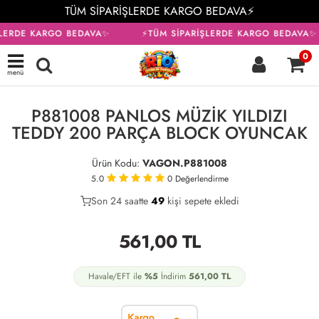
TÜM SİPARİŞLERDE KARGO BEDAVA⚡
ŞLERDE KARGO BEDAVA✨
⚡TÜM SİPARİŞLERDE KARGO BEDAVA✨
0
menü
KARGO BEDAVA
P881008 PANLOS MÜZİK YILDIZI
TEDDY 200 PARÇA BLOCK OYUNCAK
Ürün Kodu:
VAGON.P881008
5.0
0
Değerlendirme
Son 24 saatte
37
49
14
kişi sepete ekledi
561,00
TL
Havale/EFT ile
%5
İndirim
561,00
TL