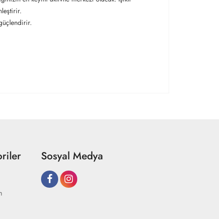
eştirir.
güçlendirir.
riler
Sosyal Medya
m