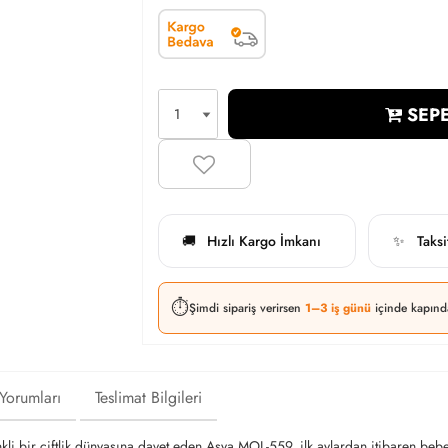
SEPE
Hızlı Kargo İmkanı
Taks
🚚
✨
⏱️
Şimdi sipariş verirsen
1–3 iş günü
içinde kapınd
 Yorumları
Teslimat Bilgileri
li bir çiftlik dünyasına davet eden Asya MOL-559, ilk aylardan itibaren bebeğin