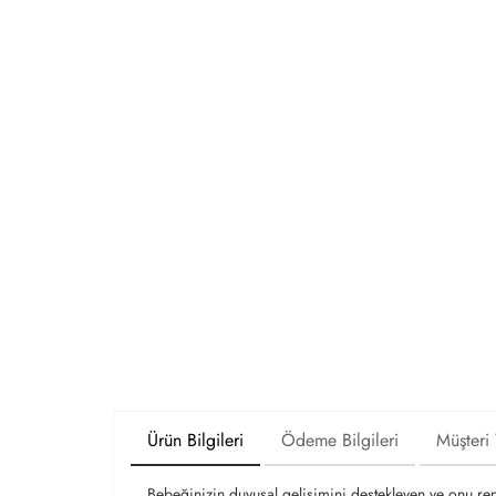
Ürün Bilgileri
Ödeme Bilgileri
Müşteri
Bebeğinizin duyusal gelişimini destekleyen ve onu renk