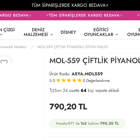
TÜM SİPARİŞLERDE KARGO BEDAVA⚡
ARGO BEDAVA✨
⚡TÜM SİPARİŞLERDE KARGO BEDAVA✨
⚡T
 ÇIZGI
DENIZ
EĞITICI
DISNEY
MALZEMESI
OYUNCAKLAR
OYUN
Jimnastik Merkezi
MOL-559 ÇİFTLİK PİYANOLU OYUN HALISI
MOL-559 ÇİFTLİK PİYANO
Ürün Kodu:
ASYA.MOL559
5.0
0
Değerlendirme
Son 24 saatte
41
64
27
kişi sepete ekledi
790,20
TL
Havale/EFT ile
%5
İndirim
790,20
TL