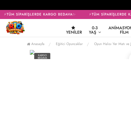
⚡TÜM SİPARİŞLERDE KARGO BEDAVA✨
⚡TÜM SİPARİŞLERDE K
0-3
ANIMASYON
YENILER
YAŞ
FILM
Anasayfa
Eğitici Oyuncaklar
Oyun Halısı Yer Matı ve 
KARGO
BEDAVA