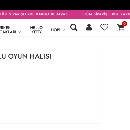
ÜM SİPARİŞLERDE KARGO BEDAVA✨
⚡TÜM SİPARİŞLERDE KARG
0
ERKEK
HELLO
HOBI
CAKLARI
KITTY
LU OYUN HALISI