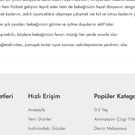
la hem fiziksel gelişimi teşvik eder hem de bebeğinizin hayal dünyasını zenginl
k kaslarını, askılı oyuncaklara ulaşmaya çalışmak ise kol ve omuz kaslarını 
 ve ışık oyunları bebeğinizin görme ve işitme duyularını aktif tutar.
 taşınabilir, böylece bebeğinizin favori müziği her yerde onunla olur.
i eğlendirirken, yumuşak tonlar oyun sonrası sakinleşmesine yardımcı olur.
tleri
Hızlı Erişim
Popüler Katego
Anasayfa
0-3 Yaş
Yeni Ürünler
Animasyon Çizgi Fil
İndirimdeki Ürünler
Deniz Malzemesi