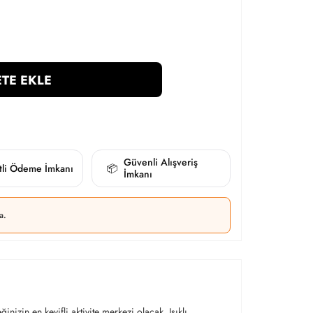
TE EKLE
Güvenli Alışveriş
itli Ödeme İmkanı
📦
İmkanı
a.
izin en keyifli aktivite merkezi olacak. Işıklı