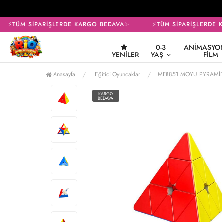
⚡TÜM SİPARİŞLERDE KARGO BEDAVA✨
⚡TÜM SİPARİŞLERDE K
0-3
ANIMASYON
YENILER
YAŞ
FILM
Anasayfa
Eğitici Oyuncaklar
MF8851 MOYU PYRAMİ
KARGO
BEDAVA