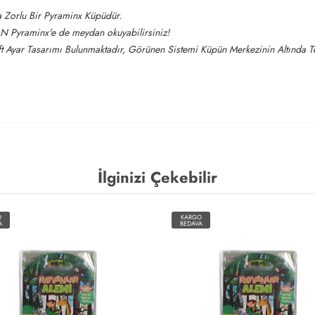
a Zorlu Bir Pyraminx Küpüdür.
N Pyraminx'e de meydan okuyabilirsiniz!
t Ayar Tasarımı Bulunmaktadır, Görünen Sistemi Küpün Merkezinin Altında T
İlginizi Çekebilir
O
KARGO
A
BEDAVA