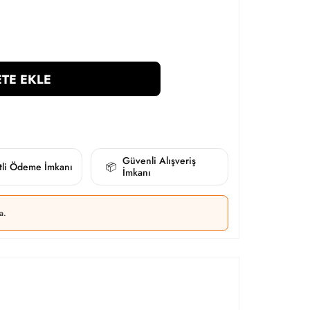
TE EKLE
Güvenli Alışveriş
itli Ödeme İmkanı
📦
İmkanı
a.