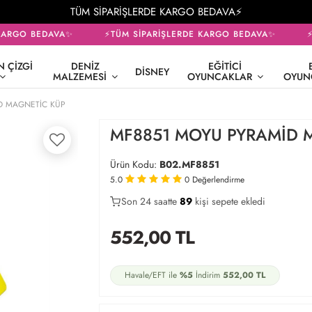
TÜM SİPARİŞLERDE KARGO BEDAVA⚡
ARGO BEDAVA✨
⚡TÜM SİPARİŞLERDE KARGO BEDAVA✨
⚡T
 ÇIZGI
DENIZ
EĞITICI
DISNEY
MALZEMESI
OYUNCAKLAR
OYUN
D MAGNETİC KÜP
MF8851 MOYU PYRAMİD 
Ürün Kodu:
B02.MF8851
5.0
0
Değerlendirme
Son 24 saatte
42
89
36
kişi sepete ekledi
552,00
TL
Havale/EFT ile
%5
İndirim
552,00
TL