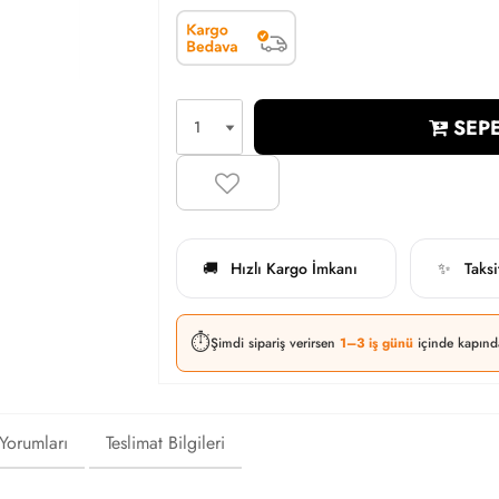
SEPE
Hızlı Kargo İmkanı
Taks
🚚
✨
⏱️
Şimdi sipariş verirsen
1–3 iş günü
içinde kapınd
 Yorumları
Teslimat Bilgileri