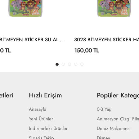
3004 BİTMEYEN STİCKER SU ALTI DÜNYASI
0 TL
150,00 TL
tleri
Hızlı Erişim
Popüler Katego
Anasayfa
0-3 Yaş
Yeni Ürünler
Animasyon Çizgi Fil
İndirimdeki Ürünler
Deniz Malzemesi
Sipariş Takip
Disney