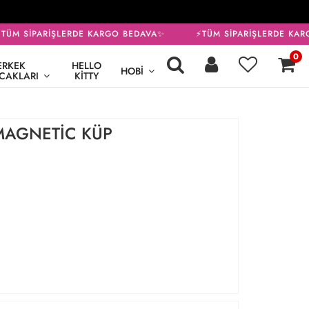
ÜM SİPARİŞLERDE KARGO BEDAVA✨
⚡TÜM SİPARİŞLERDE KARG
0
ERKEK
HELLO
HOBI
CAKLARI
KITTY
MAGNETİC KÜP