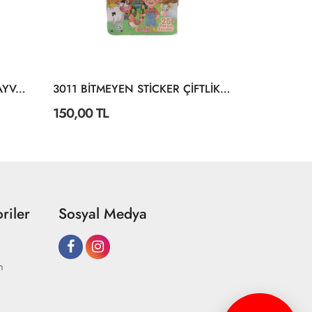
3028 BİTMEYEN STİCKER HAYVANLAR ALEMİ
3011 BİTMEYEN STİCKER ÇİFTLİKTE YAŞAM
150,00 TL
150,00 TL
riler
Sosyal Medya
m