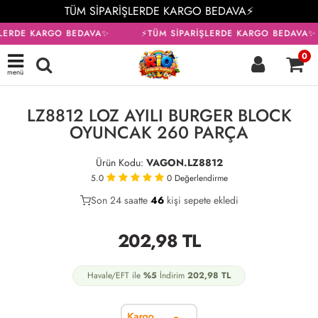
TÜM SİPARİŞLERDE KARGO BEDAVA⚡
ŞLERDE KARGO BEDAVA✨
⚡TÜM SİPARİŞLERDE KARGO BEDAVA✨
0
menü
KARGO BEDAVA
LZ8812 LOZ AYILI BURGER BLOCK
OYUNCAK 260 PARÇA
Ürün Kodu:
VAGON.LZ8812
5.0
0
Değerlendirme
Son 24 saatte
22
46
12
kişi sepete ekledi
202,98
TL
Havale/EFT ile
%5
İndirim
202,98
TL