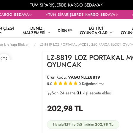
TÜM SİPARİŞLERDE KARGO BEDAVA⚡
KARGO BEDAVA✨
⚡TÜM SİPARİŞLERDE KARGO BEDAVA✨
⚡
 ÇIZGI
DENIZ
EĞITICI
DISNEY
MALZEMESI
OYUNCAKLAR
OYUN
n Life Yapı Blokları
LZ-8819 LOZ PORTAKAL MODEL 350 PARÇA BLOCK OYU
LZ-8819 LOZ PORTAKAL 
OYUNCAK
Ürün Kodu:
VAGON.LZ8819
5.0
0
Değerlendirme
Son 24 saatte
26
31
12
kişi sepete ekledi
202,98
TL
Havale/EFT ile
%5
İndirim
202,98
TL