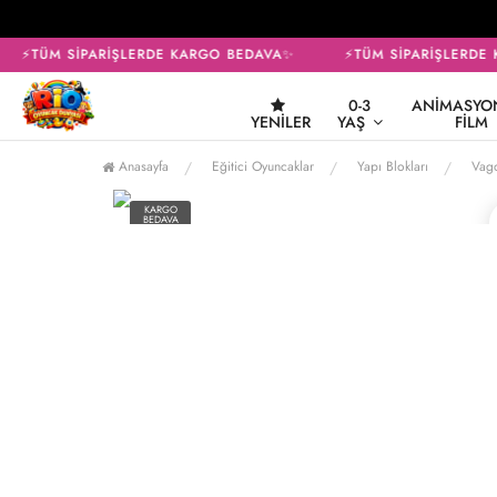
⚡TÜM SİPARİŞLERDE KARGO BEDAVA✨
⚡TÜM SİPARİŞLERDE 
0-3
ANIMASYON
YENILER
YAŞ
FILM
Anasayfa
Eğitici Oyuncaklar
Yapı Blokları
Vago
KARGO
BEDAVA