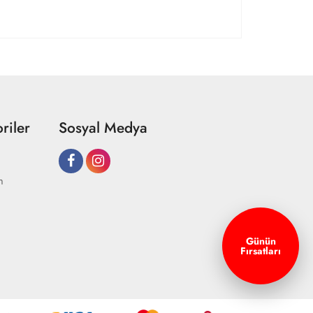
riler
Sosyal Medya
m
Günün
Fırsatları