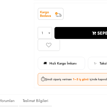
SEPE
Hızlı Kargo İmkanı
Taks
🚚
✨
⏱️
Şimdi sipariş verirsen
1–3 iş günü
içinde kapınd
 Yorumları
Teslimat Bilgileri