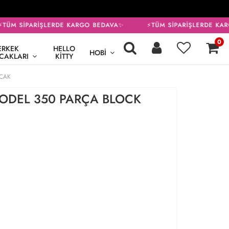
TÜM SİPARİŞLERDE KARGO BEDAVA✨
⚡TÜM SİPARİŞLERDE KAR
0
ERKEK
HELLO
HOBI
CAKLARI
KITTY
NCAK
MODEL 350 PARÇA BLOCK