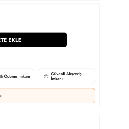
TE EKLE
Güvenli Alışveriş
itli Ödeme İmkanı
📦
İmkanı
a.