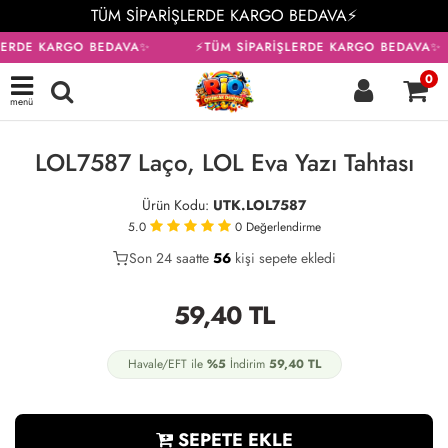
TÜM SİPARİŞLERDE KARGO BEDAVA⚡
LERDE KARGO BEDAVA✨
⚡TÜM SİPARİŞLERDE KARGO BEDAVA✨
0
menü
LOL7587 Laço, LOL Eva Yazı Tahtası
Ürün Kodu:
UTK.LOL7587
5.0
0
Değerlendirme
Son 24 saatte
32
56
20
kişi sepete ekledi
59,40
TL
Havale/EFT ile
%5
İndirim
59,40
TL
SEPETE EKLE