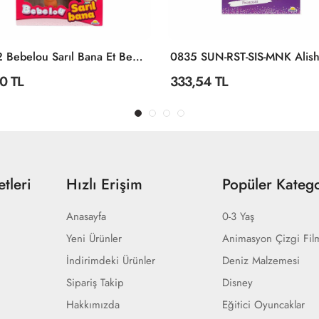
40052 Bebelou Sarıl Bana Et Bebek 40 Cm
0 TL
333,54 TL
tleri
Hızlı Erişim
Popüler Katego
Anasayfa
0-3 Yaş
Yeni Ürünler
Animasyon Çizgi Fil
İndirimdeki Ürünler
Deniz Malzemesi
Sipariş Takip
Disney
Hakkımızda
Eğitici Oyuncaklar