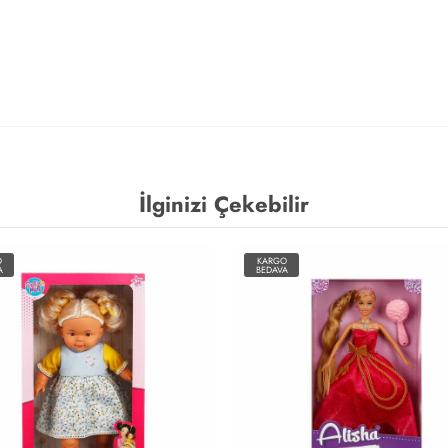
İlginizi Çekebilir
O
KARGO
A
BEDAVA