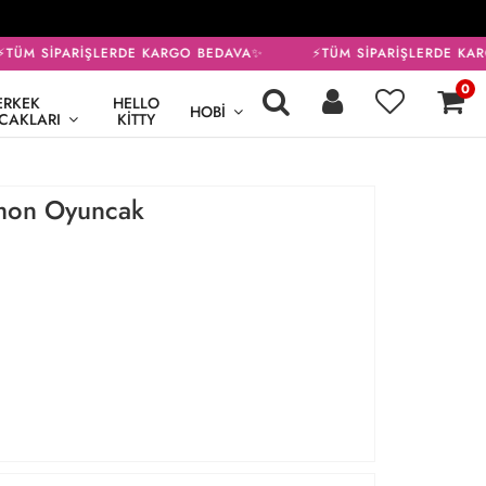
ÜM SİPARİŞLERDE KARGO BEDAVA✨
⚡TÜM SİPARİŞLERDE KAR
0
ERKEK
HELLO
HOBI
CAKLARI
KITTY
imon Oyuncak