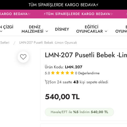
TÜM SİPARİŞLERDE KARGO BEDAVA⚡
KARGO BEDAVA✨
⚡TÜM SİPARİŞLERDE KARGO BEDAVA✨
⚡T
 ÇIZGI
DENIZ
EĞITICI
DISNEY
MALZEMESI
OYUNCAKLAR
OYUN
Setleri
LMN-207 Pusetli Bebek -Limon Oyuncak
LMN-207 Pusetli Bebek -L
Ürün Kodu:
LMN.207
5.0
0
Değerlendirme
Son 24 saatte
29
43
14
kişi sepete ekledi
540,00
TL
Havale/EFT ile
%5
İndirim
540,00
TL