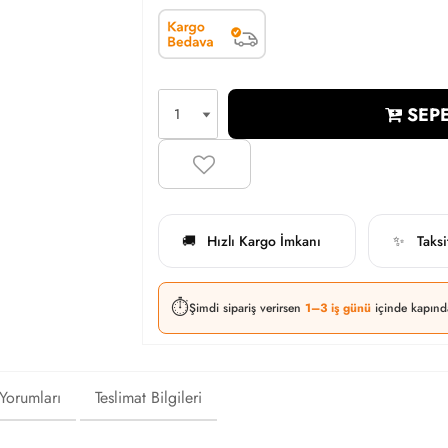
SEPE
Hızlı Kargo İmkanı
Taks
🚚
✨
⏱️
Şimdi sipariş verirsen
1–3 iş günü
içinde kapınd
 Yorumları
Teslimat Bilgileri