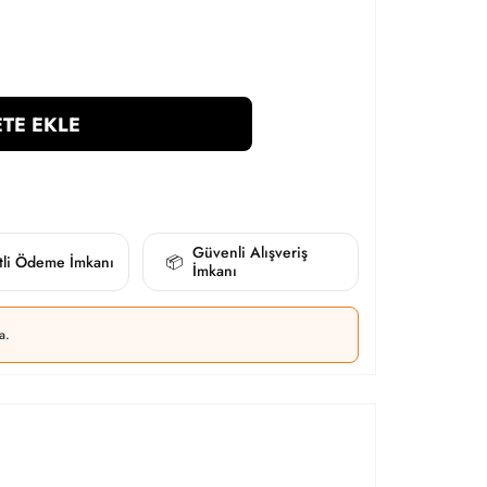
TE EKLE
Güvenli Alışveriş
itli Ödeme İmkanı
📦
İmkanı
a.