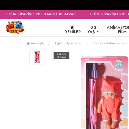
⚡TÜM SİPARİŞLERDE KARGO BEDAVA✨
⚡TÜM SİPARİŞLERDE 
0-3
ANIMASYON
YENILER
YAŞ
FILM
Anasayfa
Eğitici Oyuncaklar
Oyuncak Bebek ve Oyun 
KARGO
BEDAVA