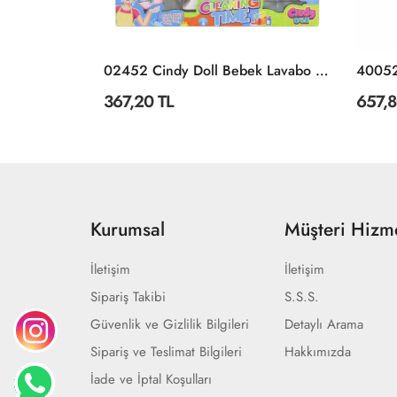
3394 SUN-RST-SIS-Minik Alisha Gece Elbiseli Bebek Set 2Asortili - Sunman
02452 Cindy Doll Bebek Lavabo Ve Temizlik Seti -Oydaş Oyuncak
367,20 TL
657,8
Kurumsal
Müşteri Hizme
İletişim
İletişim
Sipariş Takibi
S.S.S.
Güvenlik ve Gizlilik Bilgileri
Detaylı Arama
Sipariş ve Teslimat Bilgileri
Hakkımızda
İade ve İptal Koşulları