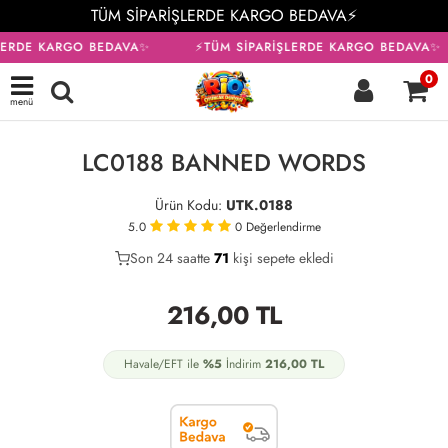
TÜM SİPARİŞLERDE KARGO BEDAVA⚡
LERDE KARGO BEDAVA✨
⚡TÜM SİPARİŞLERDE KARGO BEDAVA✨
0
menü
KARGO BEDAVA
LC0188 BANNED WORDS
Ürün Kodu:
UTK.0188
5.0
0
Değerlendirme
Son 24 saatte
42
71
22
kişi sepete ekledi
216,00
TL
Havale/EFT ile
%5
İndirim
216,00
TL