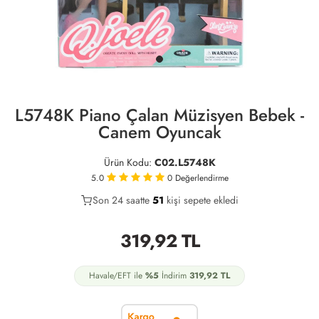
L5748K Piano Çalan Müzisyen Bebek -
Canem Oyuncak
Ürün Kodu:
C02.L5748K
5.0
0
Değerlendirme
Son 24 saatte
25
51
21
kişi sepete ekledi
319,92
TL
Havale/EFT ile
%5
İndirim
319,92
TL