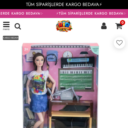
TÜM SİPARİŞLERDE KARGO BEDAVA⚡
LERDE KARGO BEDAVA✨
⚡TÜM SİPARİŞLERDE KARGO BEDAVA✨
0
menü
KARGO BEDAVA