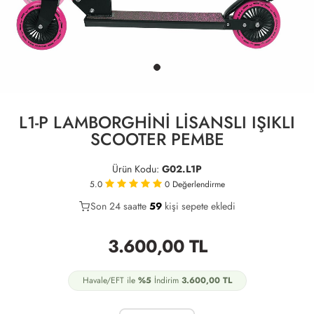
L1-P LAMBORGHİNİ LİSANSLI IŞIKLI
SCOOTER PEMBE
Ürün Kodu:
G02.L1P
5.0
0
Değerlendirme
Son 24 saatte
29
59
24
kişi sepete ekledi
3.600,00
TL
Havale/EFT ile
%5
İndirim
3.600,00
TL