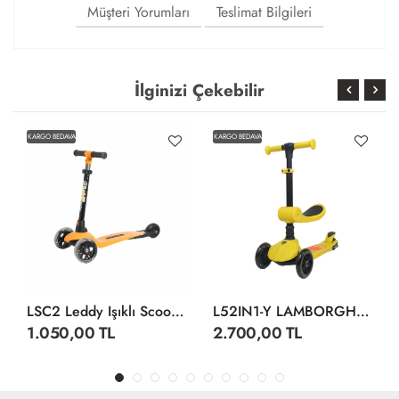
Müşteri Yorumları
Teslimat Bilgileri
İlginizi Çekebilir
KARGO BEDAVA
KARGO BEDAVA
LSC2 Leddy Işıklı Scooter Turuncu -Çekirdek Zeka
L52IN1-Y LAMBORGHİNİ LİSANSLI KATLANIR OTURAKLI IŞIKLI SCOOTER SARI
1.050,00 TL
2.700,00 TL