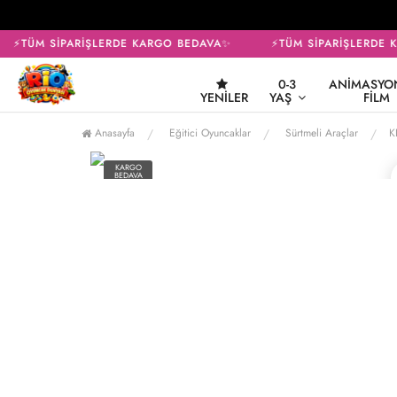
⚡TÜM SİPARİŞLERDE KARGO BEDAVA✨
⚡TÜM SİPARİŞLERDE K
0-3
ANIMASYON
YENILER
YAŞ
FILM
Anasayfa
Eğitici Oyuncaklar
Sürtmeli Araçlar
K
KARGO
BEDAVA