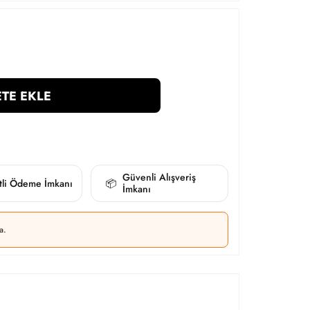
TE EKLE
Güvenli Alışveriş
itli Ödeme İmkanı
📦
İmkanı
a.