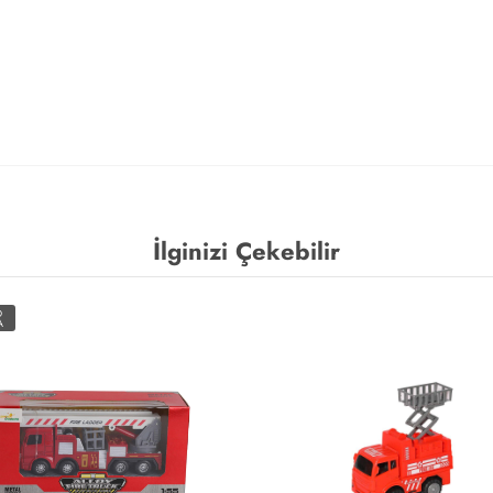
İlginizi Çekebilir
O
A