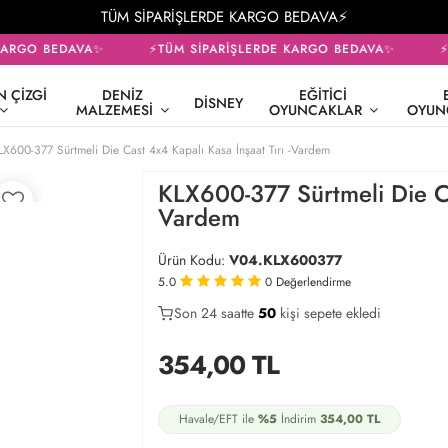
TÜM SİPARİŞLERDE KARGO BEDAVA⚡
ARGO BEDAVA✨
⚡TÜM SİPARİŞLERDE KARGO BEDAVA✨
⚡T
 ÇIZGI
DENIZ
EĞITICI
DISNEY
MALZEMESI
OYUNCAKLAR
OYUN
LX600-377 Sürtmeli Die Cast 4x4 Kapalı Kasa İnşaat Tırı -Vardem
KLX600-377 Sürtmeli Die Cas
Vardem
Ürün Kodu:
V04.KLX600377
5.0
0
Değerlendirme
Son 24 saatte
28
50
13
kişi sepete ekledi
354,00
TL
Havale/EFT ile
%5
İndirim
354,00
TL