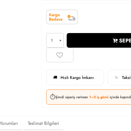
SEPE
Hızlı Kargo İmkanı
Taks
🚚
✨
⏱️
Şimdi sipariş verirsen
1–3 iş günü
içinde kapınd
 Yorumları
Teslimat Bilgileri