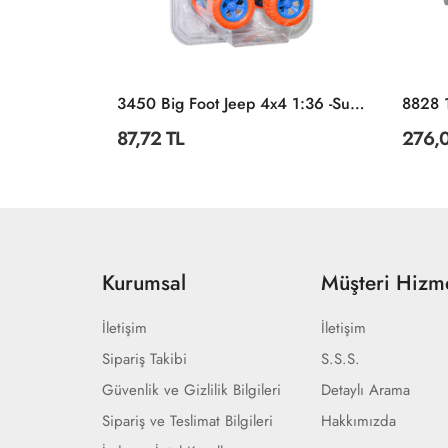
Tekli
3450 Big Foot Jeep 4x4 1:36 -Sunman
87,72 TL
276,0
Kurumsal
Müşteri Hizme
İletişim
İletişim
Sipariş Takibi
S.S.S.
Güvenlik ve Gizlilik Bilgileri
Detaylı Arama
Sipariş ve Teslimat Bilgileri
Hakkımızda