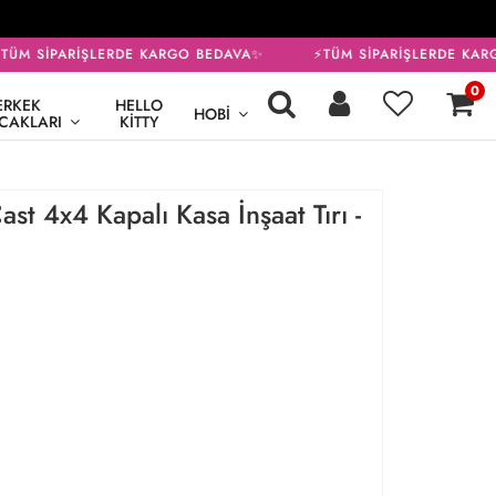
ÜM SİPARİŞLERDE KARGO BEDAVA✨
⚡TÜM SİPARİŞLERDE KARG
0
ERKEK
HELLO
HOBI
CAKLARI
KITTY
t 4x4 Kapalı Kasa İnşaat Tırı -