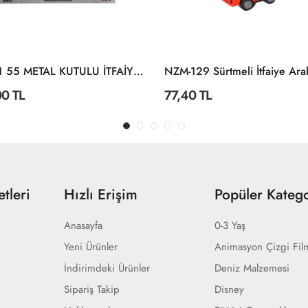
8828 1 55 METAL KUTULU İTFAİYE ARACI
0 TL
77,40 TL
tleri
Hızlı Erişim
Popüler Katego
Anasayfa
0-3 Yaş
Yeni Ürünler
Animasyon Çizgi Fil
İndirimdeki Ürünler
Deniz Malzemesi
Sipariş Takip
Disney