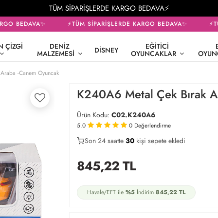
TÜM SİPARİŞLERDE KARGO BEDAVA⚡
RGO BEDAVA✨
⚡TÜM SİPARİŞLERDE KARGO BEDAVA✨
⚡TÜ
 ÇIZGI
DENIZ
EĞITICI
DISNEY
MALZEMESI
OYUNCAKLAR
OYUN
 Araba -Canem Oyuncak
K240A6 Metal Çek Bırak 
Ürün Kodu:
C02.K240A6
5.0
0
Değerlendirme
Son 24 saatte
20
30
8
kişi sepete ekledi
845,22
TL
Havale/EFT ile
%5
İndirim
845,22
TL