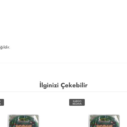
ğildir.
İlginizi Çekebilir
O
KARGO
A
BEDAVA