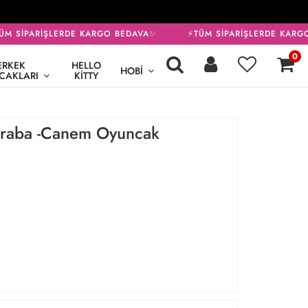
M SİPARİŞLERDE KARGO BEDAVA✨
⚡TÜM SİPARİŞLERDE KARGO
0
ERKEK
HELLO
HOBI
CAKLARI
KITTY
Araba -Canem Oyuncak