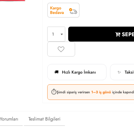
SEPE
Hızlı Kargo İmkanı
Taks
🚚
✨
⏱️
Şimdi sipariş verirsen
1–3 iş günü
içinde kapınd
 Yorumları
Teslimat Bilgileri