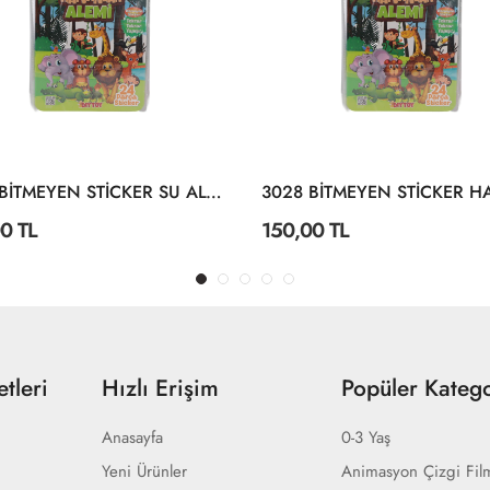
3004 BİTMEYEN STİCKER SU ALTI DÜNYASI
0 TL
150,00 TL
tleri
Hızlı Erişim
Popüler Katego
Anasayfa
0-3 Yaş
Yeni Ürünler
Animasyon Çizgi Fil