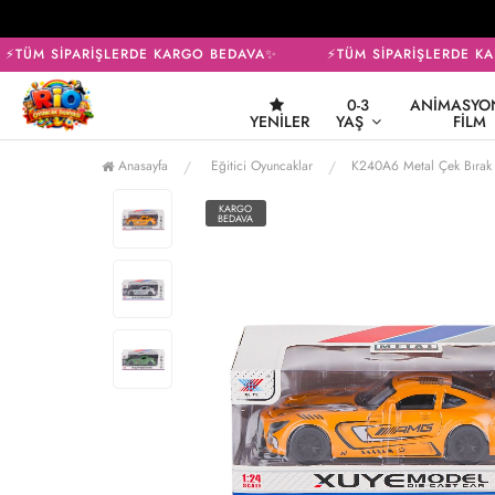
⚡TÜM SİPARİŞLERDE KARGO BEDAVA✨
⚡TÜM SİPARİŞLERDE KA
0-3
ANIMASYON
YENILER
YAŞ
FILM
Anasayfa
Eğitici Oyuncaklar
K240A6 Metal Çek Bırak
KARGO
BEDAVA