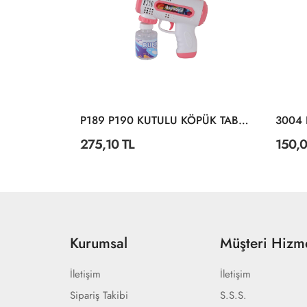
I KILIÇ
P189 P190 KUTULU KÖPÜK TABANCA
275,10 TL
150,0
Kurumsal
Müşteri Hizme
İletişim
İletişim
Sipariş Takibi
S.S.S.