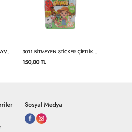
3028 BİTMEYEN STİCKER HAYVANLAR ALEMİ
3011 BİTMEYEN STİCKER ÇİFTLİKTE YAŞAM
150,00 TL
150,00 TL
riler
Sosyal Medya
m