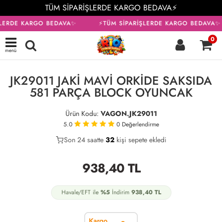
TÜM SİPARİŞLERDE KARGO BEDAVA⚡
ŞLERDE KARGO BEDAVA✨
⚡TÜM SİPARİŞLERDE KARGO BEDAVA✨
0
menü
KARGO BEDAVA
JK29011 JAKİ MAVİ ORKİDE SAKSIDA
581 PARÇA BLOCK OYUNCAK
Ürün Kodu:
VAGON.JK29011
5.0
0
Değerlendirme
Son 24 saatte
27
32
8
kişi sepete ekledi
938,40
TL
Havale/EFT ile
%5
İndirim
938,40
TL