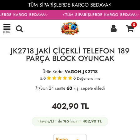
TÜM SİPARİŞLERDE KARGO BEDAVA⚡
ŞLERDE KARGO BEDAVA✨
⚡TÜM SİPARİŞLERDE KARGO BEDAVA✨
0
menü
KARGO BEDAVA
JK2718 JAKİ ÇİÇEKLİ TELEFON 189
PARÇA BLOCK OYUNCAK
Ürün Kodu:
VAGON.JK2718
5.0
0
Değerlendirme
Son 24 saatte
35
60
26
kişi sepete ekledi
402,90
TL
Havale/EFT ile
%5
İndirim
402,90
TL