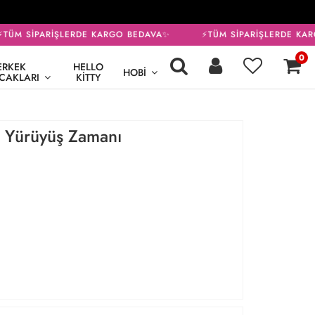
TÜM SİPARİŞLERDE KARGO BEDAVA✨
⚡TÜM SİPARİŞLERDE KAR
0
ERKEK
HELLO
HOBI
CAKLARI
KITTY
n Yürüyüş Zamanı