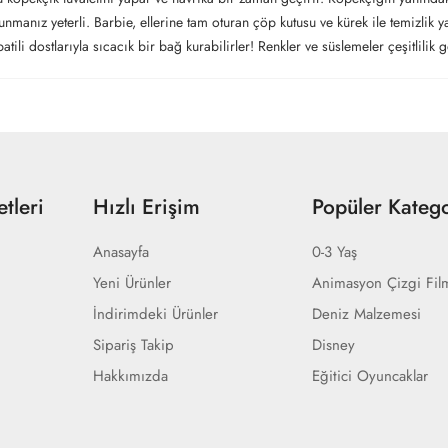
manız yeterli. Barbie, ellerine tam oturan çöp kutusu ve kürek ile temizlik
li dostlarıyla sıcacık bir bağ kurabilirler! Renkler ve süslemeler çeşitlilik gö
tleri
Hızlı Erişim
Popüler Katego
Anasayfa
0-3 Yaş
Yeni Ürünler
Animasyon Çizgi Fil
İndirimdeki Ürünler
Deniz Malzemesi
Sipariş Takip
Disney
Hakkımızda
Eğitici Oyuncaklar