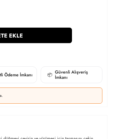
TE EKLE
Güvenli Alışveriş
itli Ödeme İmkanı
📦
İmkanı
a.
ki düğmeyi çevirin ve yürümesi için tasmasını çekin.