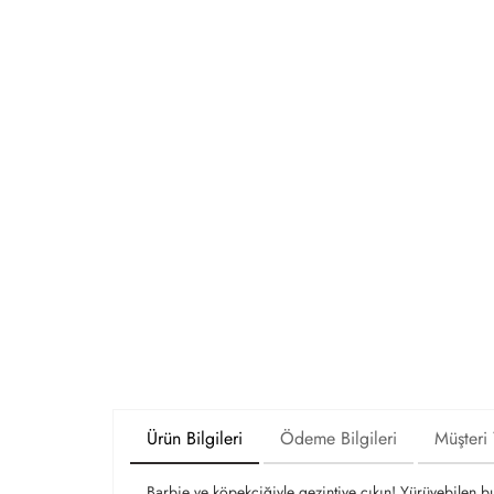
Ürün Bilgileri
Ödeme Bilgileri
Müşteri
Barbie ve köpekçiğiyle gezintiye çıkın! Yürüyebilen b