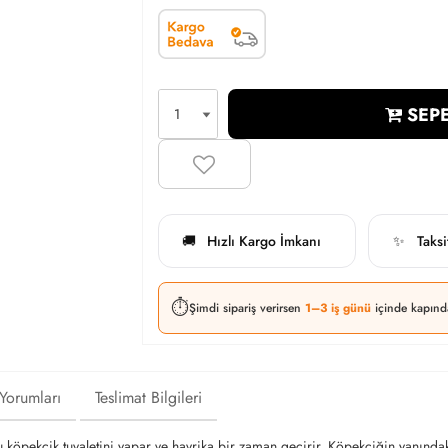
SEPE
Hızlı Kargo İmkanı
Taks
🚚
✨
⏱️
Şimdi sipariş verirsen
1–3 iş günü
içinde kapınd
 Yorumları
Teslimat Bilgileri
u köpekçik tuvaletini yapar ve havrika bir zaman geçirir. Köpekçiğin yanında