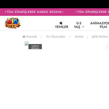
⚡TÜM SİPARİŞLERDE KARGO BEDAVA✨
⚡TÜM SİPARİŞLERDE 
0-3
ANIMASYON
YENILER
YAŞ
FILM
Anasayfa
Kız Oyuncakları
Barbie
JJB46 Barbie
KARGO
BEDAVA