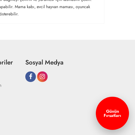
 yapabilir. Mama kabı, evcil hayvan maması, oyuncak
sterebilir.
riler
Sosyal Medya
m
Günün
Fırsatları