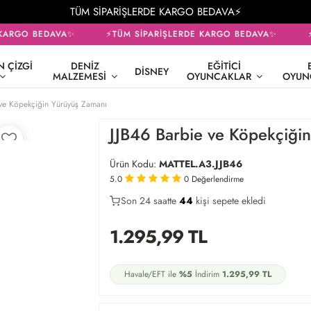
TÜM SİPARİŞLERDE KARGO BEDAVA⚡
KARGO BEDAVA✨
⚡TÜM SİPARİŞLERDE KARGO BEDAVA✨
⚡
 ÇIZGI
DENIZ
EĞITICI
DISNEY
MALZEMESI
OYUNCAKLAR
OYUN
 ve Köpekçiğin Yürüyüş Zamanı
JJB46 Barbie ve Köpekçiği
Ürün Kodu:
MATTEL.A3.JJB46
5.0
0
Değerlendirme
Son 24 saatte
34
44
11
kişi sepete ekledi
1.295,99
TL
Havale/EFT ile
%5
İndirim
1.295,99
TL