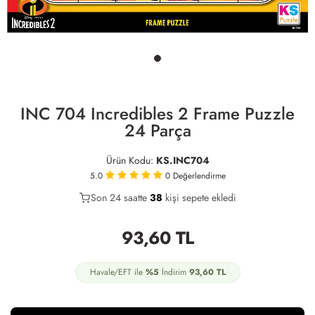
INC 704 Incredibles 2 Frame Puzzle
24 Parça
Ürün Kodu:
KS.INC704
5.0
0
Değerlendirme
Son 24 saatte
24
38
15
kişi sepete ekledi
93,60
TL
Havale/EFT ile
%5
İndirim
93,60
TL