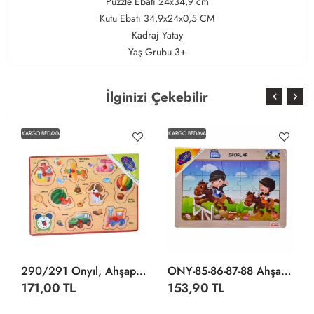
Puzzle Ebatı 24x34,9 cm
Kutu Ebatı 34,9x24x0,5 CM
Kadraj Yatay
Yaş Grubu 3+
İlginizi Çekebilir
KARGO BEDAVA
KARGO BEDAVA
290/291 Onyıl, Ahşap Tutmalı Karışık Serisi
ONY-85-86-87-88 Ahşap Eğitici Puzzle Sporlar -Onyıl
171,00 TL
153,90 TL