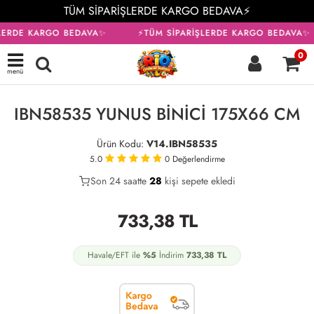
TÜM SİPARİŞLERDE KARGO BEDAVA⚡
LERDE KARGO BEDAVA✨
⚡TÜM SİPARİŞLERDE KARGO BEDAVA✨
0
menü
KARGO BEDAVA
IBN58535 YUNUS BİNİCİ 175X66 CM
Ürün Kodu:
V14.IBN58535
5.0
0
Değerlendirme
Son 24 saatte
22
28
9
kişi sepete ekledi
733,38
TL
Havale/EFT ile
%5
İndirim
733,38
TL