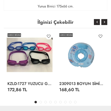
Yunus Binici 175x66 cm.
İlginizi Çekebilir
KARGO BEDAVA
KARGO BEDAVA
KZLD-1727 YUZUCU GOZLUGU SLKN ANTIFOG ICB12 KUT 144
2309013 BOYUN SİMİDİ ÇOCUK 40 CM 2 RENK
172,86 TL
168,60 TL