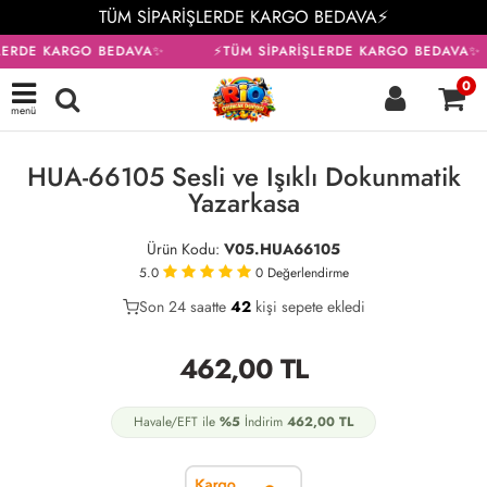
TÜM SİPARİŞLERDE KARGO BEDAVA⚡
LERDE KARGO BEDAVA✨
⚡TÜM SİPARİŞLERDE KARGO BEDAVA✨
0
menü
KARGO BEDAVA
HUA-66105 Sesli ve Işıklı Dokunmatik
Yazarkasa
Ürün Kodu:
V05.HUA66105
5.0
0
Değerlendirme
Son 24 saatte
29
42
8
kişi sepete ekledi
462,00
TL
Havale/EFT ile
%5
İndirim
462,00
TL