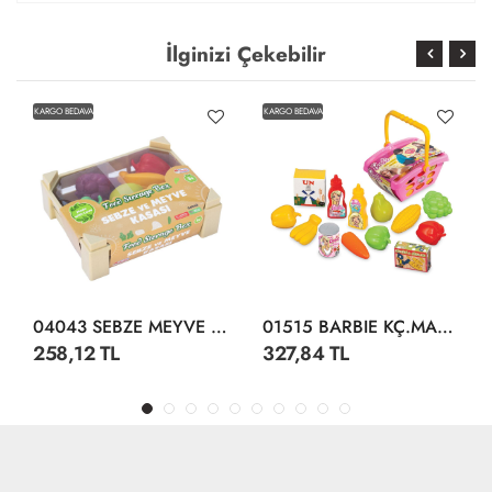
İlginizi Çekebilir
KARGO BEDAVA
KARGO BEDAVA
04043 SEBZE MEYVE KASASI
01515 BARBIE KÇ.MARKET SEPETİ
258,12 TL
327,84 TL