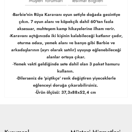
Müşteri Yorumları
Teslimat Bilgileri
-Barbie'nin Rüya Karavanı oyun setiyle doğada gezintiye
çıkın. 7 oyun alanı ve köpekçik dahil 60'tan fazla
aksesuar, muhteşem kamp hikayelerine ilham verir.
-Karavanı açtığınızda iki kişinin kalabileceği katlanır çadır,
oturma odası, yemek alanı ve banyo gibi Barbie ve
arkadaşlarının (ayrı olarak satılır) uyuyup eğlenebileceği
alanlar ortaya çıkar.
-Yemek vakti geldiğinde sete dahil olan 3 paket hamuru
kullanın.
-Dilerseniz de 'piştikçe' renk değiştiren yiyeceklerle
eğlenceyi doruğa çıkarabilirsiniz.
-Ürün ölçüsü: 37,3x88x52,4 cm