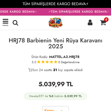
TÜM SİPARİŞLERDE KARGO BEDAVA⚡
LERDE KARGO BEDAVA✨
⚡TÜM SİPARİŞLERDE KARGO BEDAVA✨
0
menü
KARGO BEDAVA
HRJ78 Barbienin Yeni Rüya Karavanı
2025
Ürün Kodu:
MATTEL.A3.HRJ78
5.0
0
Değerlendirme
Son 24 saatte
21
31
12
kişi sepete ekledi
5.039,99
TL
Havale/EFT ile
%5
İndirim
5.039,99
TL