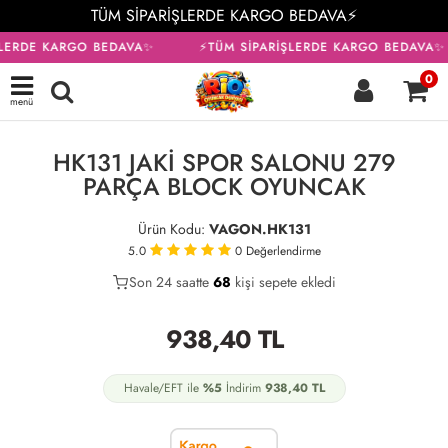
TÜM SİPARİŞLERDE KARGO BEDAVA⚡
ŞLERDE KARGO BEDAVA✨
⚡TÜM SİPARİŞLERDE KARGO BEDAVA✨
0
menü
KARGO BEDAVA
HK131 JAKİ SPOR SALONU 279
PARÇA BLOCK OYUNCAK
Ürün Kodu:
VAGON.HK131
5.0
0
Değerlendirme
Son 24 saatte
41
68
23
kişi sepete ekledi
938,40
TL
Havale/EFT ile
%5
İndirim
938,40
TL