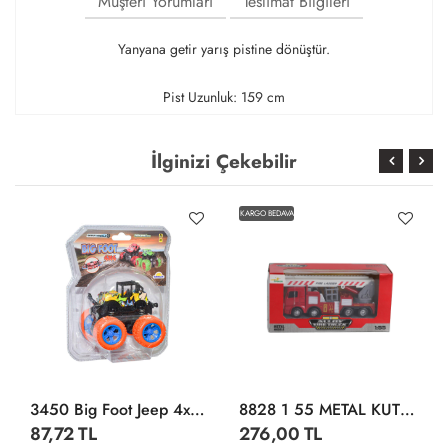
Müşteri Yorumları
Teslimat Bilgileri
Yanyana getir yarış pistine dönüştür.
Pist Uzunluk: 159 cm
İlginizi Çekebilir
KARGO BEDAVA
3450 Big Foot Jeep 4x4 1:36 -Sunman
8828 1 55 METAL KUTULU İTFAİYE ARACI
87,72 TL
276,00 TL