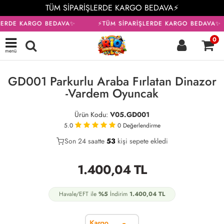
TÜM SİPARİŞLERDE KARGO BEDAVA⚡
LERDE KARGO BEDAVA✨
⚡TÜM SİPARİŞLERDE KARGO BEDAVA✨
0
menü
KARGO BEDAVA
GD001 Parkurlu Araba Fırlatan Dinazor
-Vardem Oyuncak
Ürün Kodu:
V05.GD001
5.0
0
Değerlendirme
Son 24 saatte
26
53
23
kişi sepete ekledi
1.400,04
TL
Havale/EFT ile
%5
İndirim
1.400,04
TL