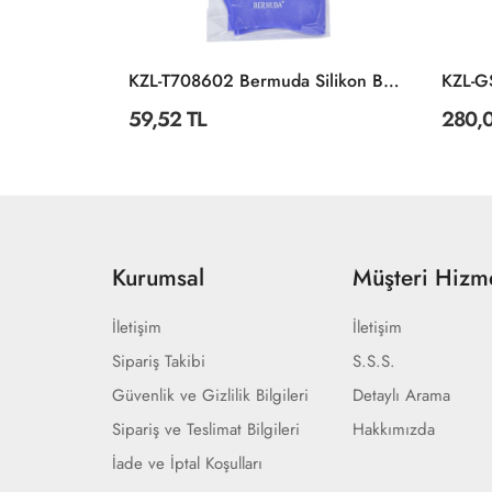
RET08101 Real Littles Mini Günlük - Özel Fiyatlı Ürün
KZL-T708602 Bermuda Silikon Bone
59,52 TL
280,0
Kurumsal
Müşteri Hizme
İletişim
İletişim
Sipariş Takibi
S.S.S.
Güvenlik ve Gizlilik Bilgileri
Detaylı Arama
Sipariş ve Teslimat Bilgileri
Hakkımızda
İade ve İptal Koşulları