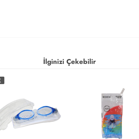
İlginizi Çekebilir
O
A