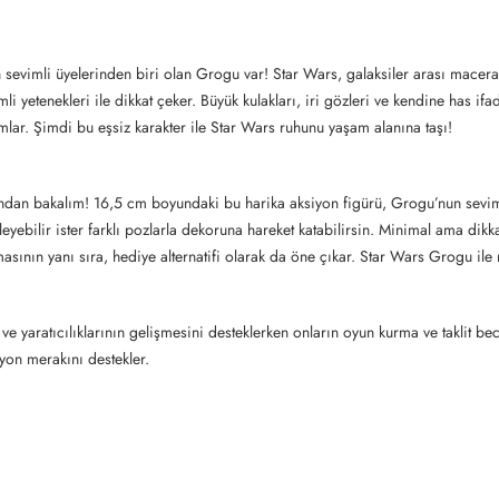
sevimli üyelerinden biri olan Grogu var! Star Wars, galaksiler arası maceral
 yetenekleri ile dikkat çeker. Büyük kulakları, iri gözleri ve kendine has if
lar. Şimdi bu eşsiz karakter ile Star Wars ruhunu yaşam alanına taşı!
ndan bakalım! 16,5 cm boyundaki bu harika aksiyon figürü, Grogu’nun seviml
eyebilir ister farklı pozlarla dekoruna hareket katabilirsin. Minimal ama dik
lmasının yanı sıra, hediye alternatifi olarak da öne çıkar. Star Wars Grogu il
ve yaratıcılıklarının gelişmesini desteklerken onların oyun kurma ve taklit bec
iyon merakını destekler.