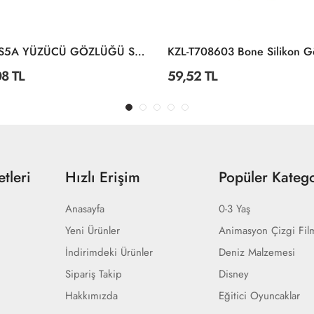
KZL-GS5A YÜZÜCÜ GÖZLÜĞÜ SİLİKON ANT
8 TL
59,52 TL
tleri
Hızlı Erişim
Popüler Katego
Anasayfa
0-3 Yaş
Yeni Ürünler
Animasyon Çizgi Fil
İndirimdeki Ürünler
Deniz Malzemesi
Sipariş Takip
Disney
Hakkımızda
Eğitici Oyuncaklar