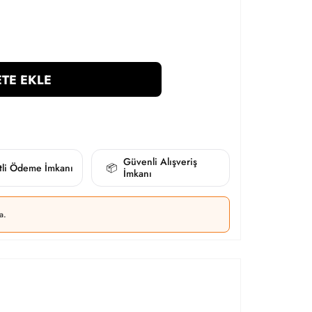
TE EKLE
Güvenli Alışveriş
itli Ödeme İmkanı
📦
İmkanı
a.