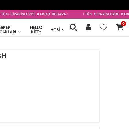
ÜM SİPARİŞLERDE KARGO BEDAVA✨
⚡TÜM SİPARİŞLERDE KAR
0
ERKEK
HELLO
HOBI
CAKLARI
KITTY
SH