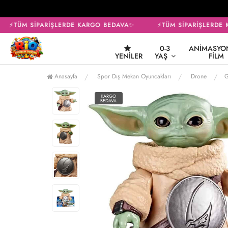
⚡TÜM SİPARİŞLERDE KARGO BEDAVA✨
⚡TÜM SİPARİŞLERDE K
0-3
ANIMASYON
YENILER
YAŞ
FILM
Anasayfa
Spor Dış Mekan Oyuncakları
Drone
G
KARGO
BEDAVA