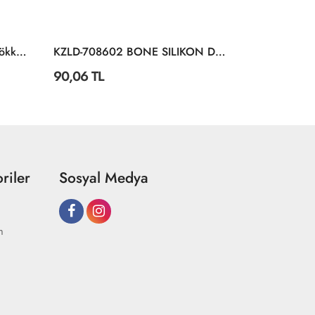
KZL-T708603 Bone Silikon Gökkuşağı Renkler
KZLD-708602 BONE SILIKON DUZ RENKLER CANT 300
90,06 TL
32,04 TL
riler
Sosyal Medya
m