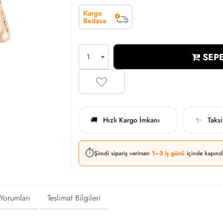
SEPE
Hızlı Kargo İmkanı
Taks
🚚
✨
⏱️
Şimdi sipariş verirsen
1–3 iş günü
içinde kapınd
 Yorumları
Teslimat Bilgileri