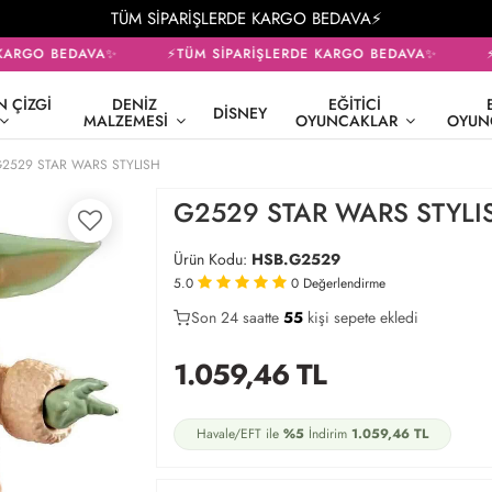
TÜM SİPARİŞLERDE KARGO BEDAVA⚡
ARGO BEDAVA✨
⚡TÜM SİPARİŞLERDE KARGO BEDAVA✨
⚡T
 ÇIZGI
DENIZ
EĞITICI
DISNEY
MALZEMESI
OYUNCAKLAR
OYUN
2529 STAR WARS STYLISH
G2529 STAR WARS STYLI
Ürün Kodu:
HSB.G2529
5.0
0
Değerlendirme
Son 24 saatte
27
57
19
kişi sepete ekledi
1.059,46
TL
Havale/EFT ile
%5
İndirim
1.059,46
TL