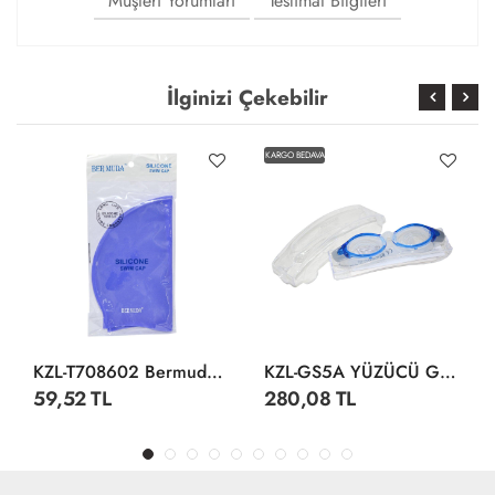
Müşteri Yorumları
Teslimat Bilgileri
İlginizi Çekebilir
KARGO BEDAVA
KZL-T708602 Bermuda Silikon Bone
KZL-GS5A YÜZÜCÜ GÖZLÜĞÜ SİLİKON ANT
59,52 TL
280,08 TL