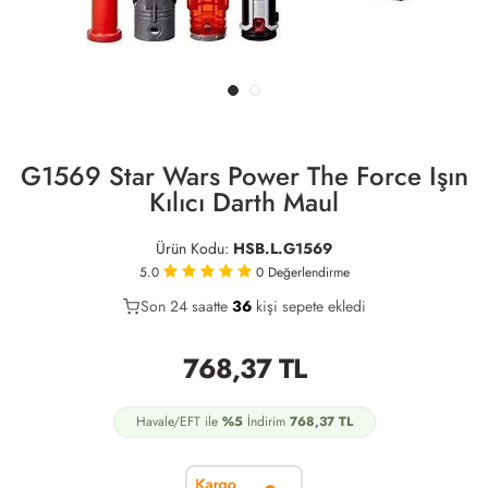
G1569 Star Wars Power The Force Işın
Kılıcı Darth Maul
Ürün Kodu:
HSB.L.G1569
5.0
0
Değerlendirme
Son 24 saatte
21
36
11
kişi sepete ekledi
768,37
TL
Havale/EFT ile
%5
İndirim
768,37
TL