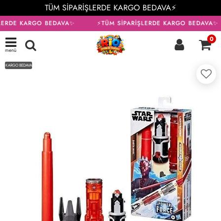
TÜM SİPARİŞLERDE KARGO BEDAVA⚡
LERDE KARGO BEDAVA✨
⚡TÜM SİPARİŞLERDE KARGO BEDAVA✨
0
menü
KARGO BEDAVA