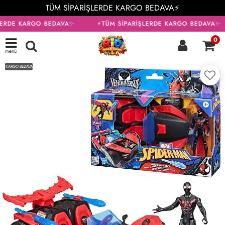
TÜM SİPARİŞLERDE KARGO BEDAVA⚡
LERDE KARGO BEDAVA✨
⚡TÜM SİPARİŞLERDE KARGO BEDAVA✨
0
menü
KARGO BEDAVA