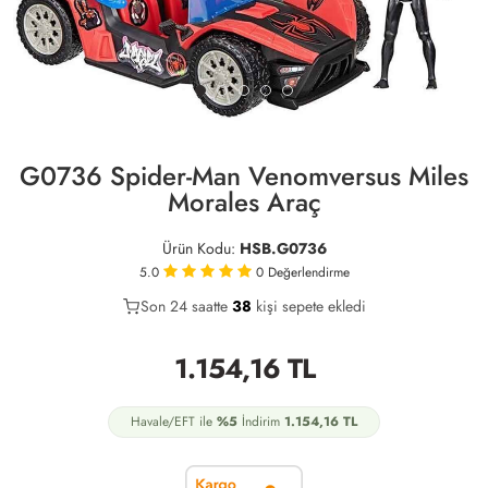
G0736 Spider-Man Venomversus Miles
Morales Araç
Ürün Kodu:
HSB.G0736
5.0
0
Değerlendirme
Son 24 saatte
25
38
11
kişi sepete ekledi
1.154,16
TL
Havale/EFT ile
%5
İndirim
1.154,16
TL