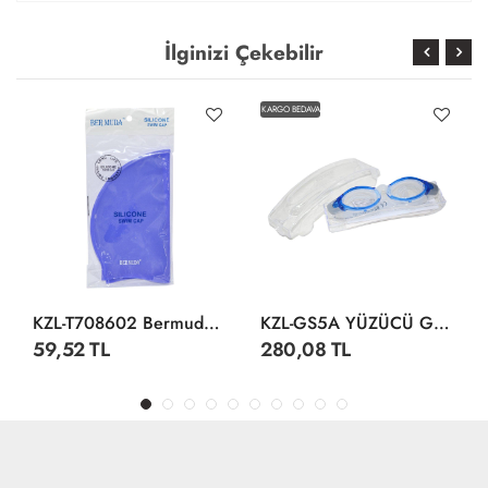
İlginizi Çekebilir
KARGO BEDAVA
KZL-T708602 Bermuda Silikon Bone
KZL-GS5A YÜZÜCÜ GÖZLÜĞÜ SİLİKON ANT
59,52 TL
280,08 TL