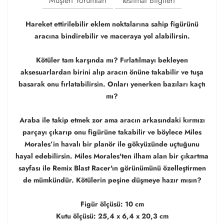
Müşteri Yorumları
Teslimat Bilgileri
Hareket ettirilebilir eklem noktalarına sahip figürünü
aracına bindirebilir ve maceraya yol alabilirsin.
Kötüler tam karşında mı? Fırlatılmayı bekleyen
aksesuarlardan birini alıp aracın önüne takabilir ve tuşa
basarak onu fırlatabilirsin. Onları yenerken bazıları kaçtı
mı?
Araba ile takip etmek zor ama aracın arkasındaki kırmızı
parçayı çıkarıp onu figürüne takabilir ve böylece Miles
Morales’in havalı bir planör ile gökyüzünde uçtuğunu
hayal edebilirsin. Miles Morales'ten ilham alan bir çıkartma
sayfası ile Remix Blast Racer'ın görünümünü özelleştirmen
de mümkündür. Kötülerin peşine düşmeye hazır mısın?
Figür ölçüsü: 10 cm
Kutu ölçüsü: 25,4 x 6,4 x 20,3 cm