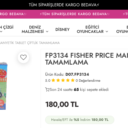
TÜM SİPARİŞLERDE KARGO BEDAVA⚡
RGO BEDAVA✨
⚡TÜM SİPARİŞLERDE KARGO BEDAVA✨
⚡TÜ
 ÇIZGI
DENIZ
EĞITICI
DISNEY
MALZEMESI
OYUNCAKLAR
OYUN
MANYETİK TABLET ÇİFTLİK TAMAMLAMA
FP3134 FISHER PRICE MAN
TAMAMLAMA
Ürün Kodu:
D07.FP3134
5.0
0
Değerlendirme
Son 24 saatte
41
65
18
kişi sepete ekledi
180,00
TL
Havale/EFT ile
%5
İndirim
180,00
TL