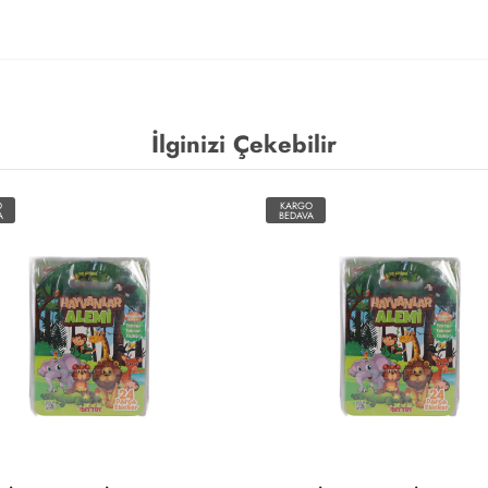
İlginizi Çekebilir
O
KARGO
A
BEDAVA