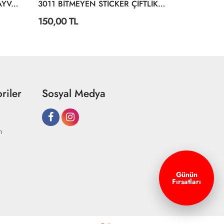
3028 BİTMEYEN STİCKER HAYVANLAR ALEMİ
3011 BİTMEYEN STİCKER ÇİFTLİKTE YAŞAM
150,00 TL
150,00 TL
riler
Sosyal Medya
m
Günün
Fırsatları