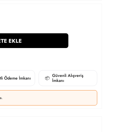
TE EKLE
Güvenli Alışveriş
itli Ödeme İmkanı
📦
İmkanı
a.