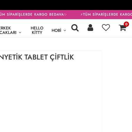
M SİPARİŞLERDE KARGO BEDAVA✨
⚡TÜM SİPARİŞLERDE KARGO
0
ERKEK
HELLO
HOBI
CAKLARI
KITTY
YETİK TABLET ÇİFTLİK