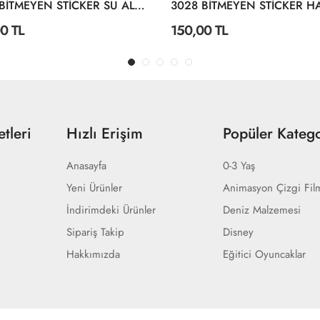
3004 BİTMEYEN STİCKER SU ALTI DÜNYASI
0 TL
150,00 TL
tleri
Hızlı Erişim
Popüler Katego
Anasayfa
0-3 Yaş
Yeni Ürünler
Animasyon Çizgi Fil
İndirimdeki Ürünler
Deniz Malzemesi
Sipariş Takip
Disney
Hakkımızda
Eğitici Oyuncaklar