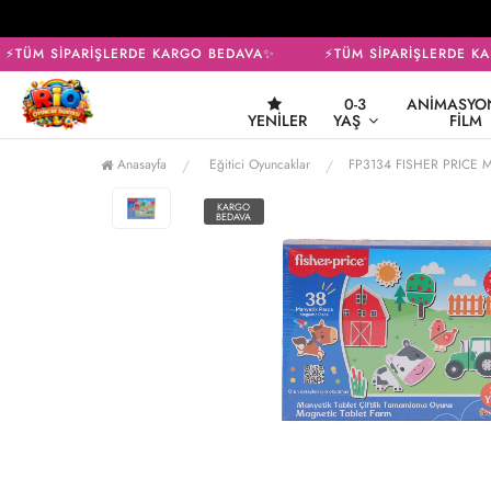
⚡TÜM SİPARİŞLERDE KARGO BEDAVA✨
⚡TÜM SİPARİŞLERDE KA
0-3
ANIMASYON
YENILER
YAŞ
FILM
Anasayfa
Eğitici Oyuncaklar
FP3134 FISHER PRICE 
KARGO
BEDAVA