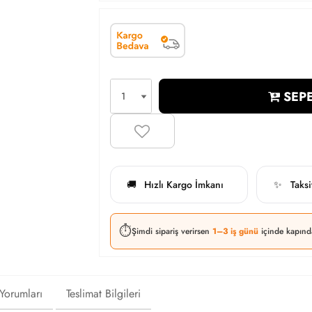
SEPE
Hızlı Kargo İmkanı
Taks
🚚
✨
⏱️
Şimdi sipariş verirsen
1–3 iş günü
içinde kapınd
 Yorumları
Teslimat Bilgileri