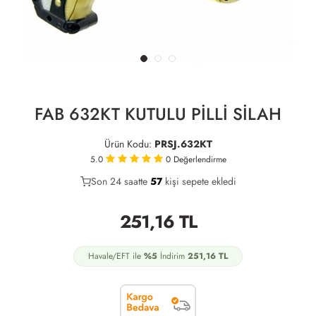
FAB 632KT KUTULU PİLLİ SİLAH
Ürün Kodu:
PRSJ.632KT
5.0
0
Değerlendirme
Son 24 saatte
41
57
15
kişi sepete ekledi
251,16
TL
Havale/EFT ile
%5
İndirim
251,16
TL