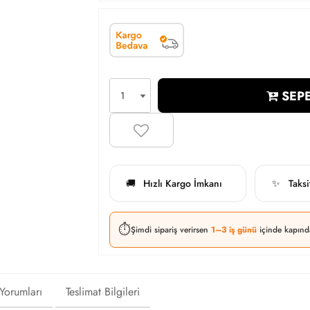
SEPE
Hızlı Kargo İmkanı
Taks
🚚
✨
⏱️
Şimdi sipariş verirsen
1–3 iş günü
içinde kapınd
 Yorumları
Teslimat Bilgileri