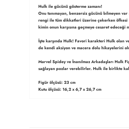
Hulk ile gücünü gösterme zamanı!
Onu tanımayan, benzersiz gücünü bilmeyen var m
rengi ile tüm dikkatleri üzerine çekerken öfkes
kimin onun karşısına geçmeye cesaret edeceği 
İşte karşında Hulk! Favori karakteri Hulk olan v
de kendi aksiyon ve macera dolu hikayelerini olu
Marvel Spidey ve İnanılmaz Arkadaşları Hulk Fig
sağlayan pozlar verebilirler. Hulk ile birlikte k
Figür ölçüsü: 23 cm
Kutu ölçüsü: 16,2 x 6,7 x 26,7 cm