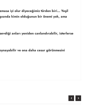
masa iyi olur diyeceğimiz türden biri… Yeşil
rşısında kimin olduğunun bir önemi yok, ama
vdiği anları yeniden canlandırabilir, isterlerse
 oynayabilir ve ona daha cesur görünmesini