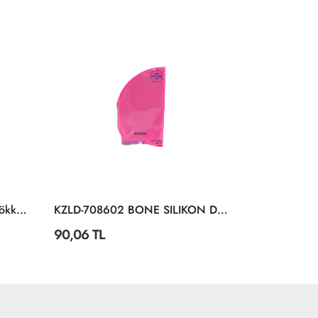
KARGO
BEDAVA
KZLD-708602 BONE SILIKON DUZ RENKLER CANT 300
2309007 Ahşap Saplı Atlama İpi -Kızılkaya Oyuncak
32,04 TL
267,36 TL