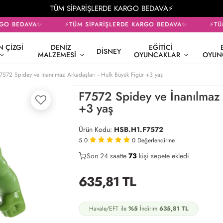
TÜM SİPARİŞLERDE KARGO BEDAVA⚡
GO BEDAVA✨
⚡TÜM SİPARİŞLERDE KARGO BEDAVA✨
⚡TÜM 
 ÇIZGI
DENIZ
EĞITICI
DISNEY
MALZEMESI
OYUNCAKLAR
OYUN
7572 Spidey ve İnanılmaz Arkadaşları - Hulk Büyük Figür +3 yaş
F7572 Spidey ve İnanılmaz 
+3 yaş
Ürün Kodu:
HSB.H1.F7572
5.0
0
Değerlendirme
Son 24 saatte
37
73
29
kişi satın aldı
635,81
TL
Havale/EFT ile
%5
İndirim
635,81
TL