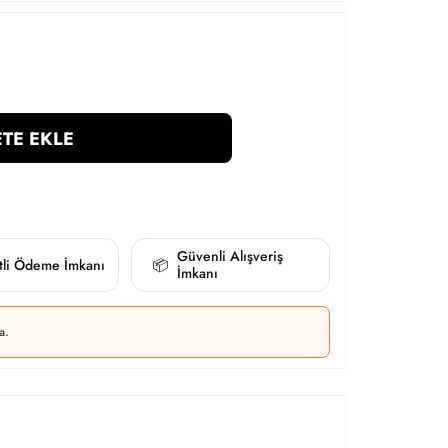
TE EKLE
Güvenli Alışveriş
itli Ödeme İmkanı
📦
İmkanı
a.