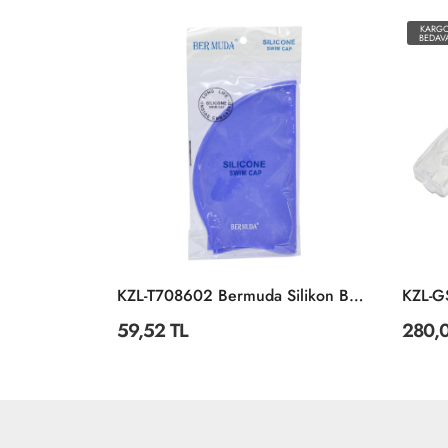
KARGO
BEDAVA
KZL-T708602 Bermuda Silikon Bone
KZL-GS5A YÜZÜCÜ GÖZLÜĞÜ SİLİKON ANT
280,08 TL
59,52