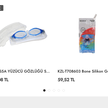
KZL-T708603 Bone Silikon Gökkuşağı Renkler
 TL
90,06 TL