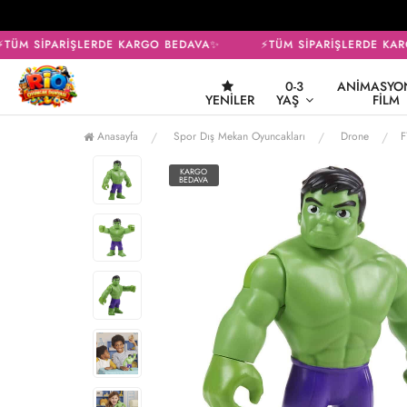
ÜM SİPARİŞLERDE KARGO BEDAVA✨
⚡TÜM SİPARİŞLERDE KAR
0-3
ANIMASYON
YENILER
YAŞ
FILM
Anasayfa
Spor Dış Mekan Oyuncakları
Drone
F
KARGO
BEDAVA