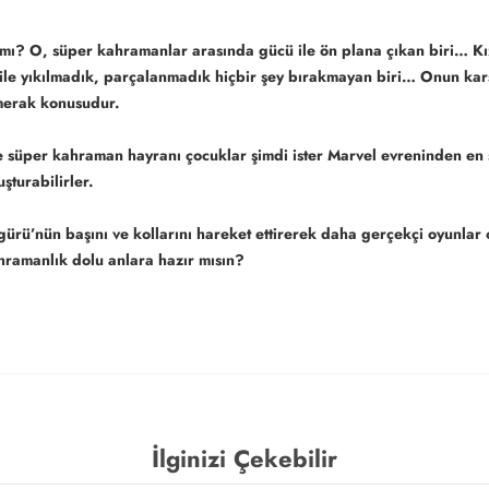
ı? O, süper kahramanlar arasında gücü ile ön plana çıkan biri… Kız
i ile yıkılmadık, parçalanmadık hiçbir şey bırakmayan biri… Onun ka
merak konusudur.
e süper kahraman hayranı çocuklar şimdi ister Marvel evreninden en se
şturabilirler.
ürü’nün başını ve kollarını hareket ettirerek daha gerçekçi oyunlar
ahramanlık dolu anlara hazır mısın?
İlginizi Çekebilir