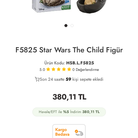
F5825 Star Wars The Child Figür
Ürün Kodu:
HSB.L.F5825
5.0
0
Değerlendirme
Son 24 saatte
32
59
14
kişi sepete ekledi
380,11
TL
Havale/EFT ile
%5
İndirim
380,11
TL