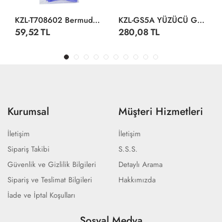
KZL-T708602 Bermuda Silikon Bone
KZL-GS5A YÜZÜCÜ GÖZLÜĞÜ SİLİKON ANT
59,52 TL
280,08 TL
Kurumsal
Müşteri Hizmetleri
İletişim
İletişim
Sipariş Takibi
S.S.S.
Güvenlik ve Gizlilik Bilgileri
Detaylı Arama
Sipariş ve Teslimat Bilgileri
Hakkımızda
İade ve İptal Koşulları
Sosyal Medya