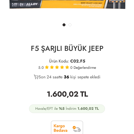
F5 ŞARJLI BÜYÜK JEEP
Ürün Kodu:
C02.F5
5.0
0
Değerlendirme
Son 24 saatte
25
36
13
kişi sepete ekledi
1.600,02
TL
Havale/EFT ile
%5
İndirim
1.600,02
TL