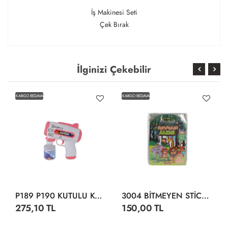
İş Makinesi Seti
Çek Bırak
İlginizi Çekebilir
KARGO BEDAVA
KARGO BEDAVA
P189 P190 KUTULU KÖPÜK TABANCA
3004 BİTMEYEN STİCKER SU ALTI DÜNYASI
275,10 TL
150,00 TL