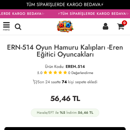
TÜM SİPARİŞLERDE KARGO BEDAVA⚡
ŞLERDE KARGO BEDAVA✨
⚡TÜM SİPARİŞLERDE KARGO BEDAVA✨
0
menü
ERN-514 Oyun Hamuru Kalıpları -Eren
Eğitici Oyuncakları
Ürün Kodu:
EREN.514
5.0
0
Değerlendirme
Son 24 saatte
37
74
23
kişi sepete ekledi
56,46
TL
Havale/EFT ile
%5
İndirim
56,46
TL