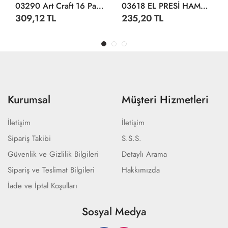
03290 Art Craft 16 Parça HAMUR SETİ-RENGARENK / 560 Gr
03618 EL PRESİ HAMUR SET 224GR
309,12 TL
235,20 TL
Kurumsal
Müşteri Hizmetleri
İletişim
İletişim
Sipariş Takibi
S.S.S.
Güvenlik ve Gizlilik Bilgileri
Detaylı Arama
Sipariş ve Teslimat Bilgileri
Hakkımızda
İade ve İptal Koşulları
Sosyal Medya