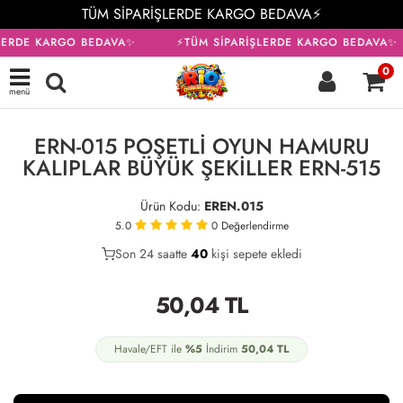
TÜM SİPARİŞLERDE KARGO BEDAVA⚡
LERDE KARGO BEDAVA✨
⚡TÜM SİPARİŞLERDE KARGO BEDAVA✨
0
menü
ERN-015 POŞETLİ OYUN HAMURU
KALIPLAR BÜYÜK ŞEKİLLER ERN-515
Ürün Kodu:
EREN.015
5.0
0
Değerlendirme
Son 24 saatte
23
40
12
kişi sepete ekledi
50,04
TL
Havale/EFT ile
%5
İndirim
50,04
TL