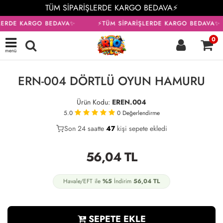
TÜM SİPARİŞLERDE KARGO BEDAVA⚡
LERDE KARGO BEDAVA✨
⚡TÜM SİPARİŞLERDE KARGO BEDAVA✨
0
menü
ERN-004 DÖRTLÜ OYUN HAMURU
Ürün Kodu:
EREN.004
5.0
0
Değerlendirme
Son 24 saatte
28
47
19
kişi sepete ekledi
56,04
TL
Havale/EFT ile
%5
İndirim
56,04
TL
SEPETE EKLE