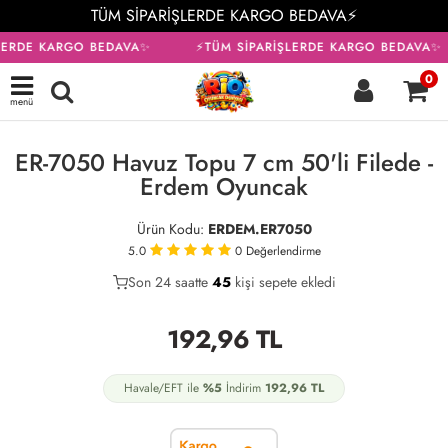
TÜM SİPARİŞLERDE KARGO BEDAVA⚡
LERDE KARGO BEDAVA✨
⚡TÜM SİPARİŞLERDE KARGO BEDAVA✨
0
menü
KARGO BEDAVA
ER-7050 Havuz Topu 7 cm 50'li Filede -
Erdem Oyuncak
Ürün Kodu:
ERDEM.ER7050
5.0
0
Değerlendirme
Son 24 saatte
33
45
18
kişi sepete ekledi
192,96
TL
Havale/EFT ile
%5
İndirim
192,96
TL