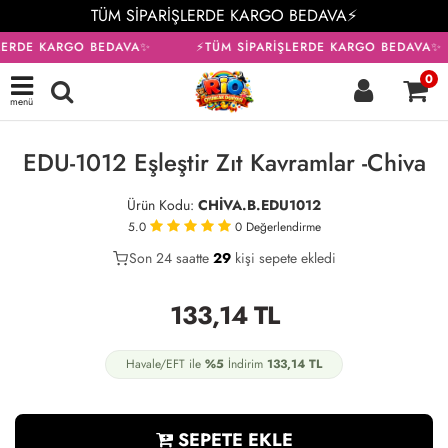
TÜM SİPARİŞLERDE KARGO BEDAVA⚡
LERDE KARGO BEDAVA✨
⚡TÜM SİPARİŞLERDE KARGO BEDAVA✨
0
menü
EDU-1012 Eşleştir Zıt Kavramlar -Chiva
Ürün Kodu:
CHİVA.B.EDU1012
5.0
0
Değerlendirme
Son 24 saatte
21
29
12
kişi sepete ekledi
133,14
TL
Havale/EFT ile
%5
İndirim
133,14
TL
SEPETE EKLE