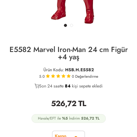
E5582 Marvel Iron-Man 24 cm Figür
+4 yaş
Ürün Kodu:
HSB.H.E5582
5.0
0
Değerlendirme
Son 24 saatte
41
84
34
kişi sepete ekledi
526,72
TL
Havale/EFT ile
%5
İndirim
526,72
TL