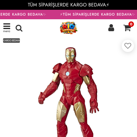
TÜM SİPARİŞLERDE KARGO BEDAVA⚡
LERDE KARGO BEDAVA✨
⚡TÜM SİPARİŞLERDE KARGO BEDAVA✨
0
menü
KARGO BEDAVA