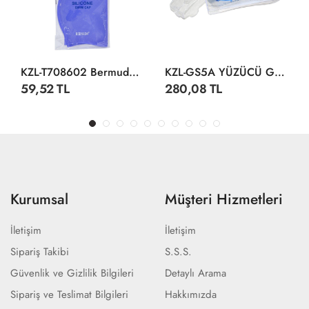
KZL-T708602 Bermuda Silikon Bone
KZL-GS5A YÜZÜCÜ GÖZLÜĞÜ SİLİKON ANT
59,52 TL
280,08 TL
Kurumsal
Müşteri Hizmetleri
İletişim
İletişim
Sipariş Takibi
S.S.S.
Güvenlik ve Gizlilik Bilgileri
Detaylı Arama
Sipariş ve Teslimat Bilgileri
Hakkımızda