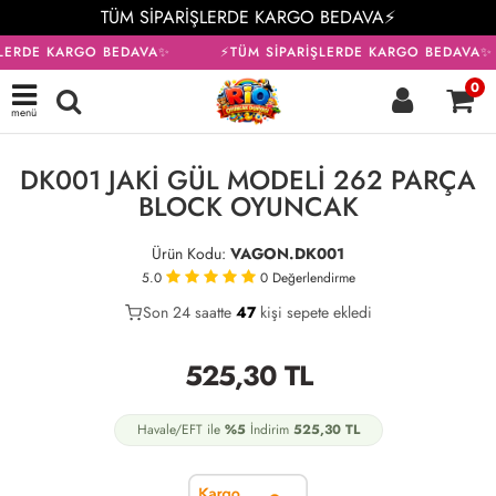
TÜM SİPARİŞLERDE KARGO BEDAVA⚡
ŞLERDE KARGO BEDAVA✨
⚡TÜM SİPARİŞLERDE KARGO BEDAVA✨
0
menü
KARGO BEDAVA
DK001 JAKİ GÜL MODELİ 262 PARÇA
BLOCK OYUNCAK
Ürün Kodu:
VAGON.DK001
5.0
0
Değerlendirme
Son 24 saatte
38
47
14
kişi sepete ekledi
525,30
TL
Havale/EFT ile
%5
İndirim
525,30
TL