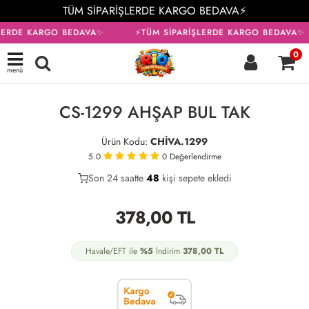
TÜM SİPARİŞLERDE KARGO BEDAVA⚡
LERDE KARGO BEDAVA✨
⚡TÜM SİPARİŞLERDE KARGO BEDAVA✨
0
menü
KARGO BEDAVA
CS-1299 AHŞAP BUL TAK
Ürün Kodu:
CHİVA.1299
5.0
0
Değerlendirme
Son 24 saatte
40
48
16
kişi sepete ekledi
378,00
TL
Havale/EFT ile
%5
İndirim
378,00
TL