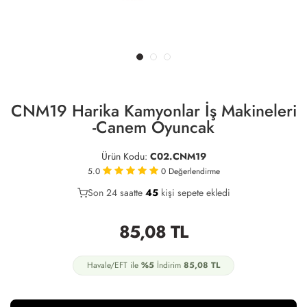
CNM19 Harika Kamyonlar İş Makineleri
-Canem Oyuncak
Ürün Kodu:
C02.CNM19
5.0
0
Değerlendirme
Son 24 saatte
25
45
15
kişi sepete ekledi
85,08
TL
Havale/EFT ile
%5
İndirim
85,08
TL