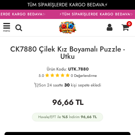
TÜM SİPARİŞLERDE KARGO BEDAVA⚡
LERDE KARGO BEDAVA✨
⚡TÜM SİPARİŞLERDE KARGO BEDAVA✨
0
menü
CK7880 Çilek Kız Boyamalı Puzzle -
Utku
Ürün Kodu:
UTK.7880
5.0
0
Değerlendirme
Son 24 saatte
23
30
6
kişi sepete ekledi
96,66
TL
Havale/EFT ile
%5
İndirim
96,66
TL