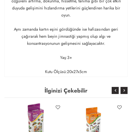
özgüveni artırma, dokunma, hissetme, tanıma gibi bir çok etkin
duyuda gelişimini hızlandırma yetilerini güçlendiren harika bir
oyun.
Aynı zamanda kartın eşini gördüğünde ise hafızasından geri
çağırarak hem beyin jimnastiği yapmış olup algı ve
konsantrasyonunun gelişmesini sağlayacaktır.
Yaş:3+
Kutu Ölçüsü:20x27x5cm
İlginizi Çekebilir