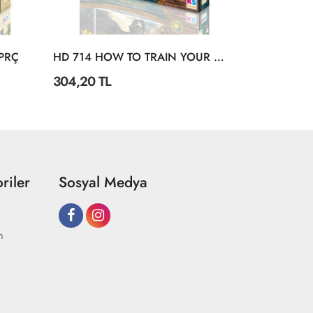
 PRÇ
HD 714 HOW TO TRAIN YOUR DRAGON PUZZLE 100 PRÇ
304,20 TL
304,20 TL
riler
Sosyal Medya
m