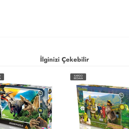
İlginizi Çekebilir
O
KARGO
A
BEDAVA