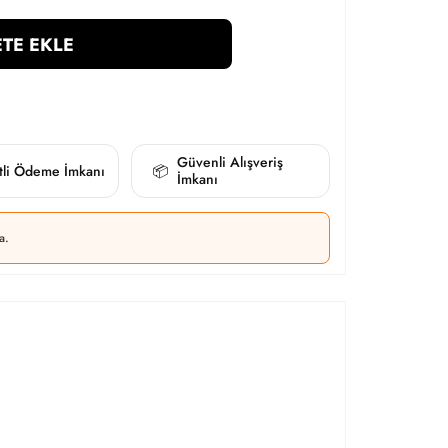
TE EKLE
Güvenli Alışveriş
itli Ödeme İmkanı
📦
İmkanı
a.