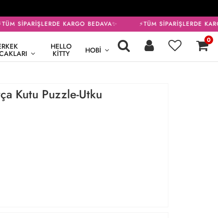
ÜM SİPARİŞLERDE KARGO BEDAVA✨
⚡TÜM SİPARİŞLERDE KAR
0
ERKEK
HELLO
HOBI
CAKLARI
KITTY
ça Kutu Puzzle-Utku