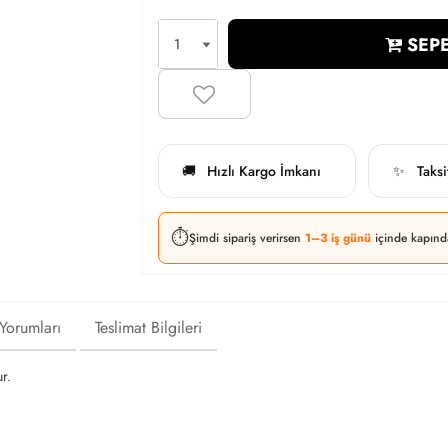
SEPE
Hızlı Kargo İmkanı
Taks
🚚
✨
⏱️
Şimdi sipariş verirsen
1–3 iş günü
içinde kapınd
 Yorumları
Teslimat Bilgileri
r.