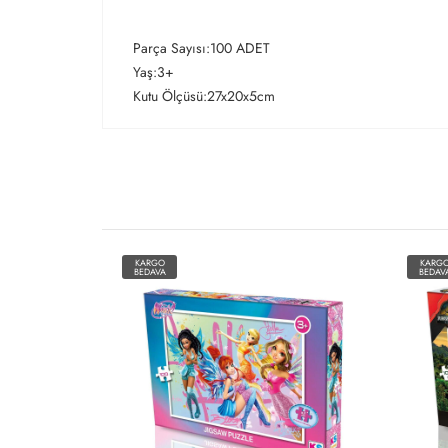
Parça Sayısı:100 ADET
Yaş:3+
Kutu Ölçüsü:27x20x5cm
KARGO
KARG
BEDAVA
BEDAV