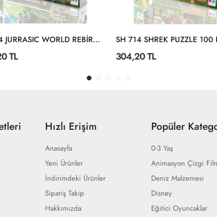
JW 714 JURRASIC WORLD REBİRTH PUZZLE 100 PRÇ
SH 714 SHREK PUZZLE 100
20 TL
304,20 TL
tleri
Hızlı Erişim
Popüler Katego
Anasayfa
0-3 Yaş
Yeni Ürünler
Animasyon Çizgi Fil
İndirimdeki Ürünler
Deniz Malzemesi
Sipariş Takip
Disney
Hakkımızda
Eğitici Oyuncaklar