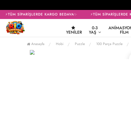
⚡TÜM SİPARİŞLERDE KARGO BEDAVA✨
⚡TÜM SİPARİŞLERDE K
0-3
ANIMASYON
YENILER
YAŞ
FILM
Anasayfa
Hobi
Puzzle
100 Parça Puzzle