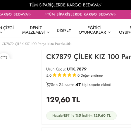
TÜM SİPARİŞLERDE KARGO BEDAVA⚡
ARGO BEDAVA✨
⚡TÜM SİPARİŞLERDE KARGO BEDAVA✨
⚡T
 ÇIZGI
DENIZ
EĞITICI
DISNEY
MALZEMESI
OYUNCAKLAR
OYUN
CK7879 ÇİLEK KIZ 100 Parça Kutu Puzzle-Utku
CK7879 ÇİLEK KIZ 100 Par
Ürün Kodu:
UTK.7879
5.0
0
Değerlendirme
Son 24 saatte
26
47
13
kişi sepete ekledi
129,60
TL
Havale/EFT ile
%5
İndirim
129,60
TL