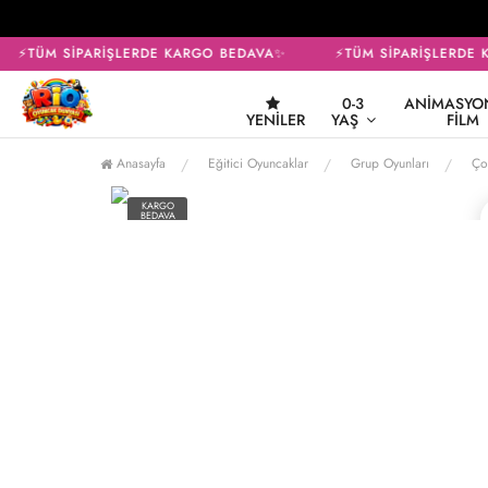
⚡TÜM SİPARİŞLERDE KARGO BEDAVA✨
⚡TÜM SİPARİŞLERDE K
0-3
ANIMASYON
YENILER
YAŞ
FILM
Anasayfa
Eğitici Oyuncaklar
Grup Oyunları
Ço
KARGO
BEDAVA