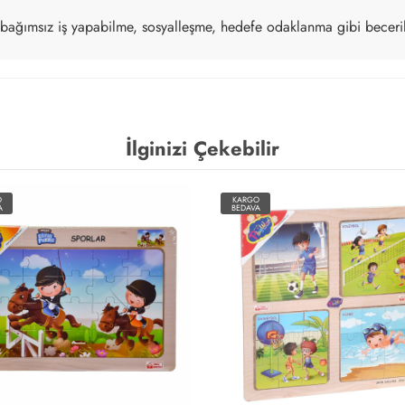
, bağımsız iş yapabilme, sosyalleşme, hedefe odaklanma gibi becerile
İlginizi Çekebilir
O
KARGO
A
BEDAVA