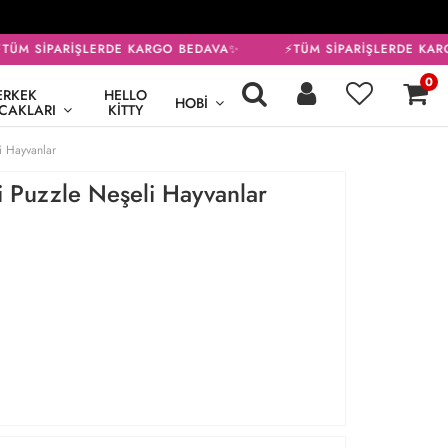
ÜM SİPARİŞLERDE KARGO BEDAVA✨
⚡TÜM SİPARİŞLERDE KARG
0
ERKEK
HELLO
HOBI
CAKLARI
KITTY
 Hayvanlar
Puzzle Neşeli Hayvanlar