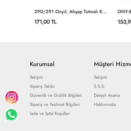
JP 31011 Space Explorers Jumbo Puzzle 24 Parça -KSPuzzle
290/291 Onyıl, Ahşap Tutmalı Karışık Serisi
171,00 TL
153,9
Kurumsal
Müşteri Hizme
İletişim
İletişim
Sipariş Takibi
S.S.S.
Güvenlik ve Gizlilik Bilgileri
Detaylı Arama
Sipariş ve Teslimat Bilgileri
Hakkımızda
İade ve İptal Koşulları