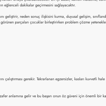
rın eğlenceli dakikalar geçirmesini sağlayacaktır.
ı geliştirir, neden sonuç ilişkisini kurma, duyusal gelişim, sınıfla
görünen parçaları çocuklar birleştirirken problem çözme yetenekleri
çalıştırması gerekir. Tekrarlanan egzersizler, kasları kuvvetli hale
afer anlamına gelir ve bu başarı onun öz güveni için önemli bir 