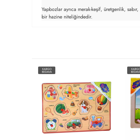
Yapbozlar ayrıca merak-keşif, üretgenlik, sabır
bir hazine niteliğindedir.
KARGO
KARG
BEDAVA
BEDAV