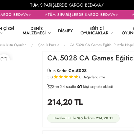
TÜM SİPARİŞLERDE KARGO BEDAVA⚡
ARGO BEDAVA✨
⚡TÜM SİPARİŞLERDE KARGO BEDAVA✨
⚡T
 ÇIZGI
DENIZ
EĞITICI
DISNEY
MALZEMESI
OYUNCAKLAR
OYUN
cuk Kutu Oyunları
Çocuk Puzzle
CA.5028 CA Games Eğitici Puzzle Neşeli
CA.5028 CA Games Eğitici 
Ürün Kodu:
CA.5028
5.0
0
Değerlendirme
Son 24 saatte
33
63
28
kişi sepete ekledi
214,20
TL
Havale/EFT ile
%5
İndirim
214,20
TL