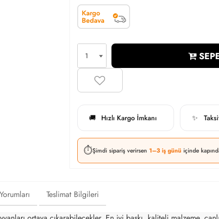
SEPE
Hızlı Kargo İmkanı
Taks
🚚
✨
⏱️
Şimdi sipariş verirsen
1–3 iş günü
içinde kapınd
 Yorumları
Teslimat Bilgileri
vanları ortaya çıkarabilecekler. En iyi baskı, kaliteli malzeme, canlı