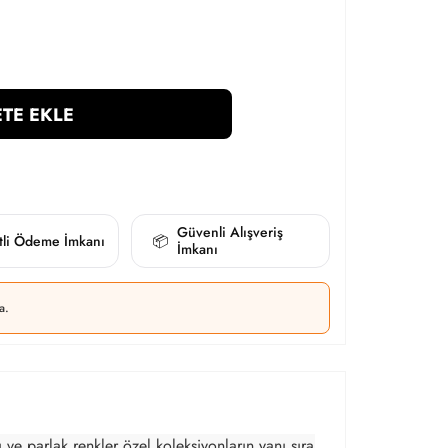
TE EKLE
Güvenli Alışveriş
itli Ödeme İmkanı
📦
İmkanı
a.
 ve parlak renkler özel koleksiyonların yanı sıra