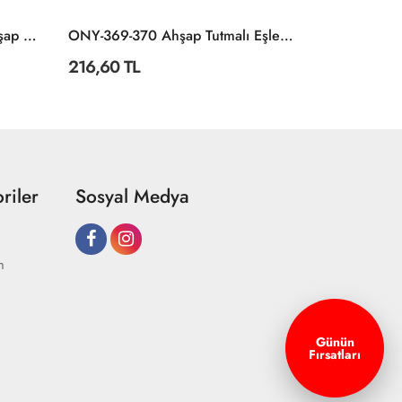
ONY-343/344/345/346 Ahşap Eğitici 4'lü Puzzle -Onyıl
ONY-369-370 Ahşap Tutmalı Eşleştirme İlişkili Nesneler -Onyıl
216,60 TL
216,60 TL
riler
Sosyal Medya
m
Günün
Fırsatları