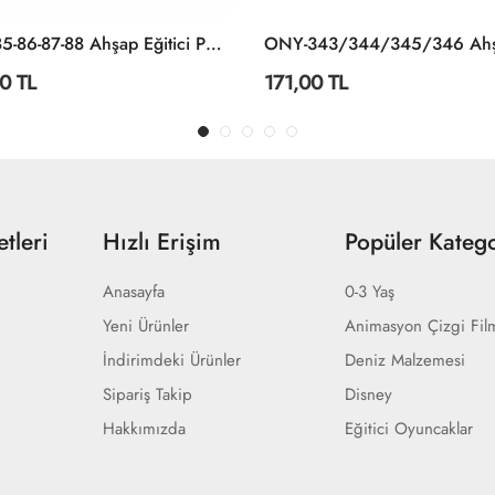
ONY-85-86-87-88 Ahşap Eğitici Puzzle Sporlar -Onyıl
0 TL
171,00 TL
tleri
Hızlı Erişim
Popüler Katego
Anasayfa
0-3 Yaş
Yeni Ürünler
Animasyon Çizgi Fil
İndirimdeki Ürünler
Deniz Malzemesi
Sipariş Takip
Disney
Hakkımızda
Eğitici Oyuncaklar