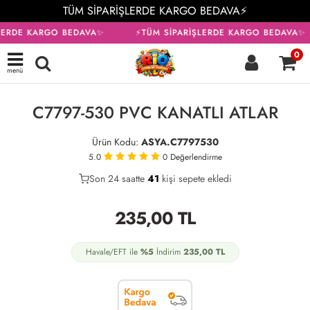
TÜM SİPARİŞLERDE KARGO BEDAVA⚡
LERDE KARGO BEDAVA✨
⚡TÜM SİPARİŞLERDE KARGO BEDAVA✨
0
menü
KARGO BEDAVA
C7797-530 PVC KANATLI ATLAR
Ürün Kodu:
ASYA.C7797530
5.0
0
Değerlendirme
Son 24 saatte
23
41
16
kişi sepete ekledi
235,00
TL
Havale/EFT ile
%5
İndirim
235,00
TL