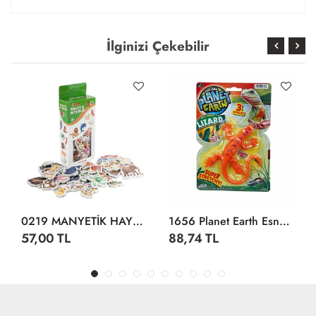
İlginizi Çekebilir
0219 MANYETİK HAYVANLAR
1656 Planet Earth Esnek Hayvanlar -Sunman
57,00 TL
88,74 TL