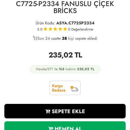
C7725-P2334 FANUSLU ÇİÇEK
BRİCKS
Ürün Kodu:
ASYA.C7725P2334
5.0
0
Değerlendirme
Son 24 saatte
30
38
10
kişi sepete ekledi
235,02
TL
Havale/EFT ile
%5
İndirim
235,02
TL
SEPETE EKLE
HEMEN AL