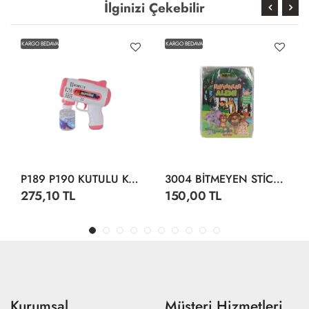
İlginizi Çekebilir
KARGO BEDAVA
KARGO BEDAVA
P189 P190 KUTULU KÖPÜK TABANCA
3004 BİTMEYEN STİCKER SU ALTI DÜNYASI
275,10 TL
150,00 TL
Kurumsal
Müşteri Hizmetleri