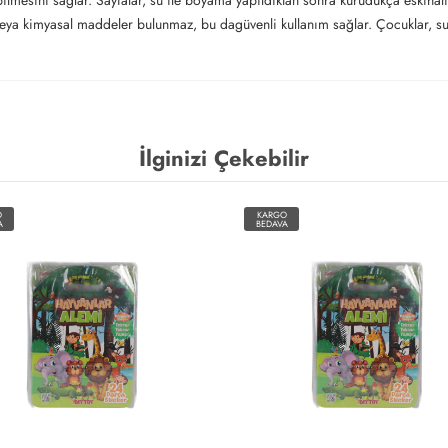
abilmesini sağlar. Sayfalar, su ile boyama yapıldıktan sonra kurudukça eskihali
eya kimyasal maddeler bulunmaz, bu dagüvenli kullanım sağlar. Çocuklar, su 
İlginizi Çekebilir
O
KARGO
A
BEDAVA