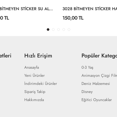
3004 BİTMEYEN STİCKER SU ALTI DÜNYASI
0 TL
150,00 TL
tleri
Hızlı Erişim
Popüler Katego
Anasayfa
0-3 Yaş
Yeni Ürünler
Animasyon Çizgi Fil
İndirimdeki Ürünler
Deniz Malzemesi
Sipariş Takip
Disney
Hakkımızda
Eğitici Oyuncaklar