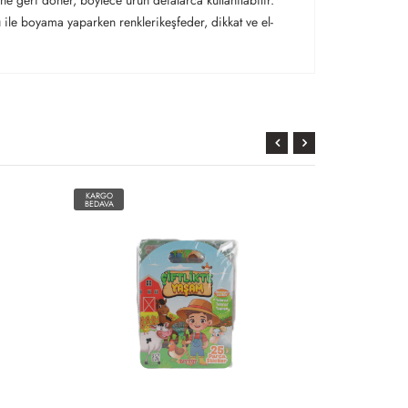
ne geri döner, böylece ürün defalarca kullanılabilir.
ile boyama yaparken renklerikeşfeder, dikkat ve el-
KARGO
KARGO
BEDAVA
BEDAVA