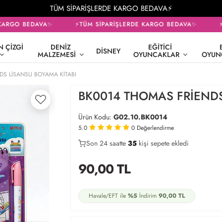
TÜM SİPARİŞLERDE KARGO BEDAVA⚡
KARGO BEDAVA✨
⚡TÜM SİPARİŞLERDE KARGO BEDAVA✨
⚡
 ÇIZGI
DENIZ
EĞITICI
DISNEY
MALZEMESI
OYUNCAKLAR
OYUN
S LİSANSLI BOYAMA KİTABI
BK0014 THOMAS FRİENDS
Ürün Kodu:
G02.10.BK0014
5.0
0
Değerlendirme
Son 24 saatte
20
35
7
kişi sepete ekledi
90,00
TL
Havale/EFT ile
%5
İndirim
90,00
TL