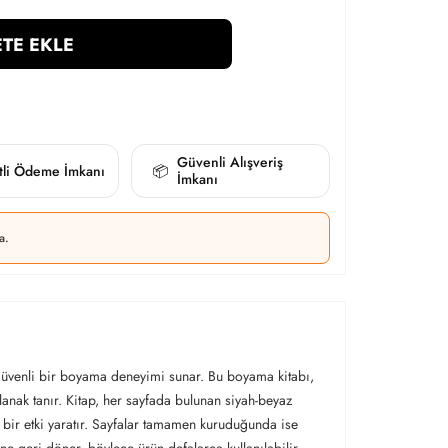
TE EKLE
Güvenli Alışveriş
itli Ödeme İmkanı
📦
İmkanı
a.
 güvenli bir boyama deneyimi sunar. Bu boyama kitabı,
anak tanır. Kitap, her sayfada bulunan siyah-beyaz
i bir etki yaratır. Sayfalar tamamen kuruduğunda ise