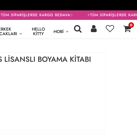
TÜM SİPARİŞLERDE KARGO BEDAVA✨
⚡TÜM SİPARİŞLERDE KAR
0
ERKEK
HELLO
HOBI
CAKLARI
KITTY
 LİSANSLI BOYAMA KİTABI