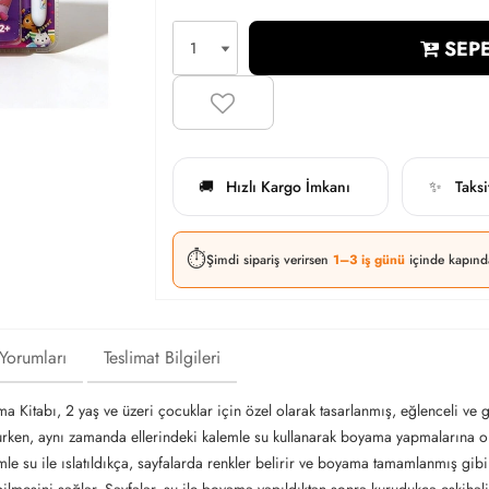
SEPE
Hızlı Kargo İmkanı
Taks
🚚
✨
⏱️
Şimdi sipariş verirsen
1–3 iş günü
içinde kapınd
 Yorumları
Teslimat Bilgileri
a Kitabı, 2 yaş ve üzeri çocuklar için özel olarak tasarlanmış, eğlenceli ve
olurken, aynı zamanda ellerindeki kalemle su kullanarak boyama yapmalarına ol
mle su ile ıslatıldıkça, sayfalarda renkler belirir ve boyama tamamlanmış gib