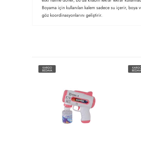
eski haline döner, bu da kitabın tekrar tekrar kullanıl
Boyama için kullanılan kalem sadece su içerir, boya v
göz koordinasyonlarını geliştirir.
KARGO
KARG
BEDAVA
BEDAV