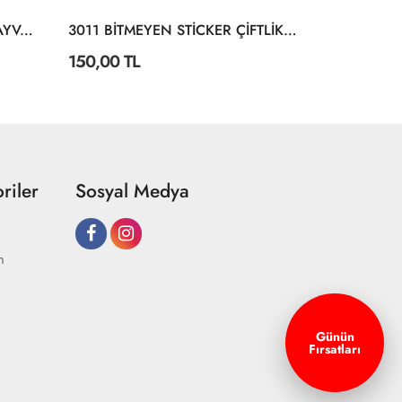
3028 BİTMEYEN STİCKER HAYVANLAR ALEMİ
3011 BİTMEYEN STİCKER ÇİFTLİKTE YAŞAM
150,00 TL
150,00 TL
riler
Sosyal Medya
m
Günün
Fırsatları