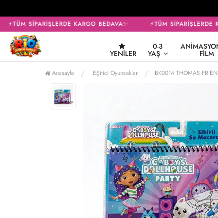
⚡TÜM SİPARİŞLERDE KARGO BEDAVA✨
⚡TÜM SİPARİŞLERDE 
0-3
ANIMASYON
YENILER
YAŞ
FILM
Anasayfa
Eğitici Oyuncaklar
BK0014 THOMAS FRİEND