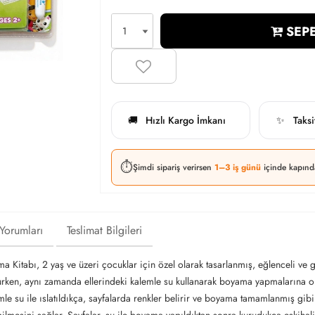
SEPE
Hızlı Kargo İmkanı
Taks
🚚
✨
⏱️
Şimdi sipariş verirsen
1–3 iş günü
içinde kapınd
 Yorumları
Teslimat Bilgileri
a Kitabı, 2 yaş ve üzeri çocuklar için özel olarak tasarlanmış, eğlenceli ve
olurken, aynı zamanda ellerindeki kalemle su kullanarak boyama yapmalarına ol
mle su ile ıslatıldıkça, sayfalarda renkler belirir ve boyama tamamlanmış gib