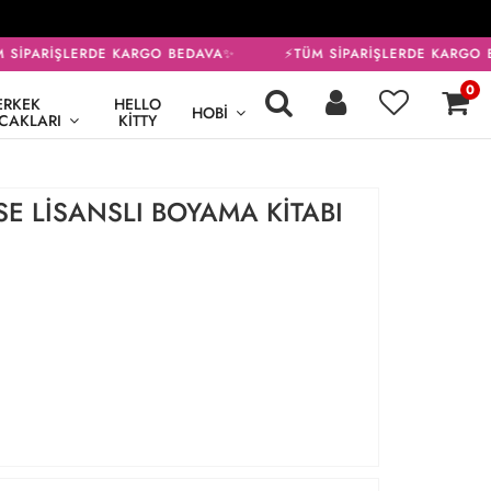
SİPARİŞLERDE KARGO BEDAVA✨
⚡TÜM SİPARİŞLERDE KARGO B
0
ERKEK
HELLO
HOBI
CAKLARI
KITTY
E LİSANSLI BOYAMA KİTABI