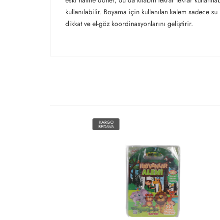
eski haline döner, bu da kitabın tekrar tekrar kullanı
kullanılabilir. Boyama için kullanılan kalem sadece s
dikkat ve el-göz koordinasyonlarını geliştirir.
KARGO
KARG
BEDAVA
BEDAV