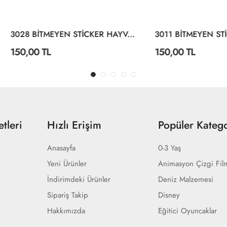
3028 BİTMEYEN STİCKER HAYVANLAR ALEMİ
0 TL
150,00 TL
tleri
Hızlı Erişim
Popüler Katego
Anasayfa
0-3 Yaş
Yeni Ürünler
Animasyon Çizgi Fil
İndirimdeki Ürünler
Deniz Malzemesi
Sipariş Takip
Disney
Hakkımızda
Eğitici Oyuncaklar