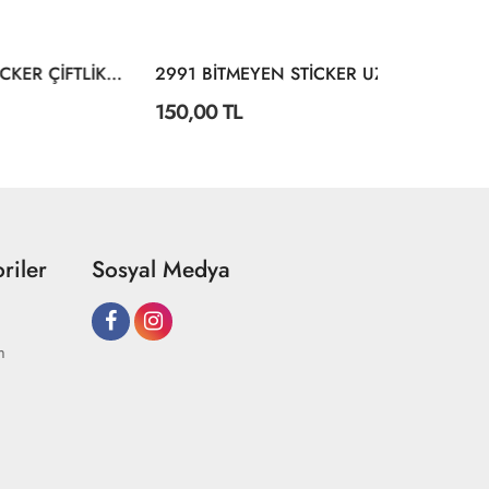
3011 BİTMEYEN STİCKER ÇİFTLİKTE YAŞAM
2991 BİTMEYEN STİCKER UZAYI KEŞFET
150,00 TL
49,44 TL
riler
Sosyal Medya
m