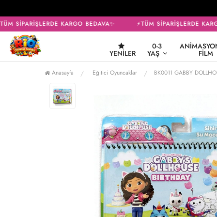
ÜM SİPARİŞLERDE KARGO BEDAVA✨
⚡TÜM SİPARİŞLERDE KARG
0-3
ANIMASYON
YENILER
YAŞ
FILM
Anasayfa
Eğitici Oyuncaklar
BK0011 GABBY DOLLHOU