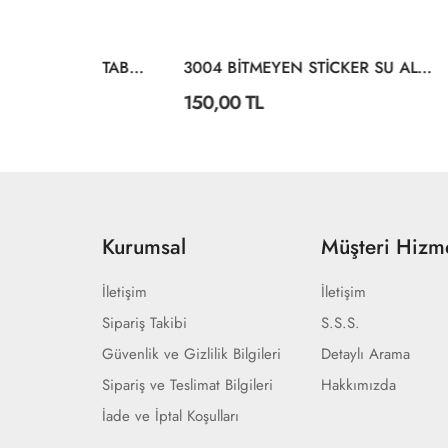
P189 P190 KUTULU KÖPÜK TABANCA
3004 BİTMEYEN STİCKER SU ALTI DÜNYASI
150,00 TL
150,0
Kurumsal
Müşteri Hizme
İletişim
İletişim
Sipariş Takibi
S.S.S.
Güvenlik ve Gizlilik Bilgileri
Detaylı Arama
Sipariş ve Teslimat Bilgileri
Hakkımızda
İade ve İptal Koşulları