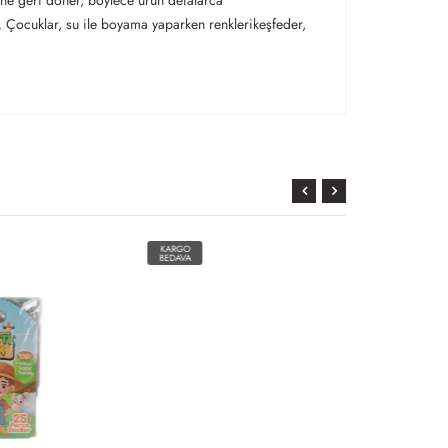
line geri döner, böylece ürün defalarca
. Çocuklar, su ile boyama yaparken renklerikeşfeder,
KARGO
BEDAVA