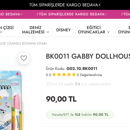
TÜM SİPARİŞLERDE KARGO BEDAVA⚡
O BEDAVA✨
⚡TÜM SİPARİŞLERDE KARGO BEDAVA✨
⚡TÜM 
 ÇIZGI
DENIZ
EĞITICI
DISNEY
MALZEMESI
OYUNCAKLAR
OYUN
SE LİSANSLI BOYAMA KİTABI
BK0011 GABBY DOLLHOUS
Ürün Kodu:
G02.10.BK0011
5.0
0
Değerlendirme
Son 24 saatte
37
54
24
kişi satın aldı
90,00
TL
Havale/EFT ile
%5
İndirim
90,00
TL