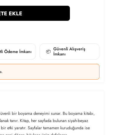
TE EKLE
Güvenli Alışveriş
itli Ödeme İmkanı
📦
İmkanı
a.
 güvenli bir boyama deneyimi sunar. Bu boyama kitabı,
anak tanır. Kitap, her sayfada bulunan siyah-beyaz
i bir etki yaratır. Sayfalar tamamen kuruduğunda ise