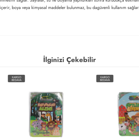
labilmesini sağlar. Sayfalar, su ile boyama yapıldıktan sonra kurudukça eskiha
u içerir, boya veya kimyasal maddeler bulunmaz, bu dagüvenli kullanım sağlar
İlginizi Çekebilir
O
KARGO
A
BEDAVA